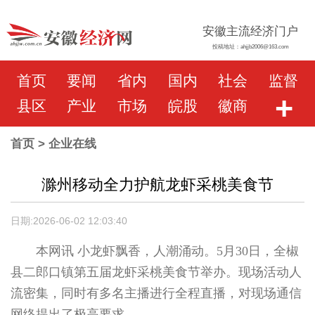
安徽主流经济门户
投稿地址：ahjjb2006@163.com
首页
要闻
省内
国内
社会
监督
+
县区
产业
市场
皖股
徽商
首页
> 企业在线
滁州移动全力护航龙虾采桃美食节
日期:2026-06-02 12:03:40
本网讯
小龙虾飘香，人潮涌动。5月30日，全椒
县二郎口镇第五届龙虾采桃美食节举办。现场活动人
流密集，同时有多名主播进行全程直播，对现场通信
网络提出了极高要求。