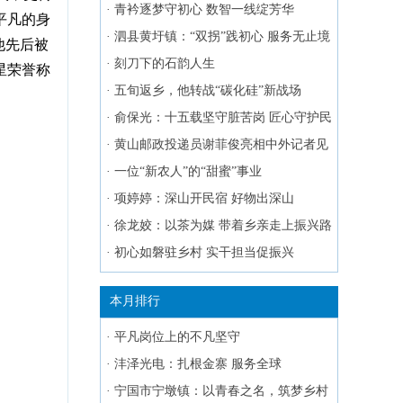
·
青衿逐梦守初心 数智一线绽芳华
平凡的身
·
泗县黄圩镇：“双拐”践初心 服务无止境
他先后被
·
刻刀下的石韵人生
星荣誉称
·
五旬返乡，他转战“碳化硅”新战场
·
俞保光：十五载坚守脏苦岗 匠心守护民
生暖
·
黄山邮政投递员谢菲俊亮相中外记者见
面会
·
一位“新农人”的“甜蜜”事业
·
项婷婷：深山开民宿 好物出深山
·
徐龙姣：以茶为媒 带着乡亲走上振兴路
·
初心如磐驻乡村 实干担当促振兴
本月排行
·
平凡岗位上的不凡坚守
·
沣泽光电：扎根金寨 服务全球
·
宁国市宁墩镇：以青春之名，筑梦乡村