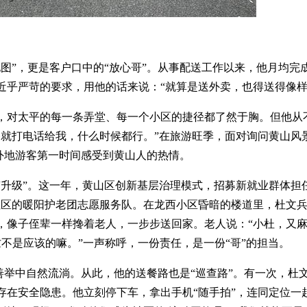
图”，更是客户口中的“放心哥”。从事配送工作以来，他月均完
着近乎严苛的要求，用他的话来说：“就算是送外卖，也得送得像样
人，对太平的每一条弄堂、每一个小区的捷径都了然于胸。但他从
路就打电话给我，什么时候都行。”在旅游旺季，面对询问黄山风
让外地游客第一时间感受到黄山人的热情。
的“升级”。这一年，黄山区创新基层治理模式，招募新就业群体担
社区的暖阳护老团志愿服务队。在龙西小区昏暗的楼道里，杜文
，像子侄辈一样搀着老人，一步步送回家。老人说：“小杜，又
忙不是应该的嘛。”一声称呼，一份责任，是一份“哥”的担当。
的善举中自然流淌。从此，他的送餐路也是“巡查路”。有一次，杜
存在安全隐患。他立刻停下车，拿出手机“随手拍”，连同定位一