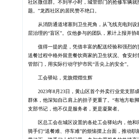
社区微信群。不到半小时，城管部门的抢修车辆就抵
题。”龙西社区的居民赞不绝口。
从消防通道堵塞到卫生死角，从飞线充电到设施
层治理的“盲区”。仅他参与的团队，累计上报并协
值得一提的是，凭借丰富的配送经验和强烈的
送餐过程中格外留意餐饮商家的卫生状况、食安封
管部门，用实际行动守护市民“舌尖上的安全”。
工会驿站，党旗熠熠生辉
2023年8月23日，黄山区首个外卖行业党
群体，他深知自己肩上的担子更重了。“有地方歇
支部书记，他不仅是服务者，更是凝聚者。
区总工会在城区设置的各处工会驿站内，他和同
骑手们“送餐难、停车难”的烦恼摆上台面，推动职