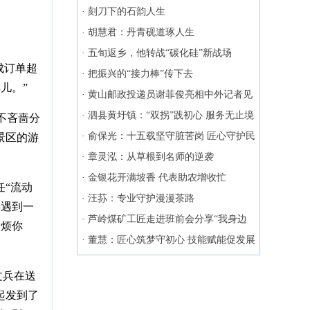
振兴
·
刻刀下的石韵人生
·
胡慧君：丹青砚道琢人生
·
五旬返乡，他转战“碳化硅”新战场
成订单超
·
把振兴的“接力棒”传下去
儿。”
·
黄山邮政投递员谢菲俊亮相中外记者见
面会
·
泗县黄圩镇：“双拐”践初心 服务无止境
不吝啬分
·
俞保光：十五载坚守脏苦岗 匠心守护民
景区的游
生暖
·
章灵泓：从草根到名师的逆袭
·
金银花开满坡香 代表助农增收忙
任“流动
·
汪荪：专业守护漫漫茶路
兵遇到一
·
芦岭煤矿工匠走进班前会分享“我身边
麻烦你
的精彩”
·
董慧：匠心筑梦守初心 技能赋能促发展
文兵在送
起发到了