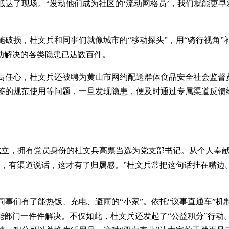
达了现场。“发动他们成为社区的‘流动网格员’，我们就能更早
破损，杜文兵和同事们就像城市的“移动探头”，用“骑行视角”
助解决的各类隐患已达数百件。
责任心，杜文兵还被聘为黄山市网约配送群体食品安全社会监督
签的规范使用等问题，一旦发现隐患，便及时通过专属渠道反馈
支部成立，拥有党员身份的杜文兵高票当选为党支部书记。从个人奉
脚，有渠道说话，这才有了归属感。”杜文兵常把这句话挂在嘴边
事们有了能热饭、充电、避雨的“小家”。依托“议事直通车”机
能部门一件件解决。不仅如此，杜文兵还发起了“公益积分”行动