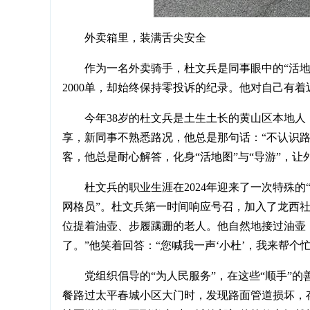
外卖箱里，装满舌尖安全
作为一名外卖骑手，杜文兵是同事眼中的“活地
2000单，却始终保持零投诉的纪录。他对自己有
今年38岁的杜文兵是土生土长的黄山区本地
享，新同事不熟悉路况，他总是那句话：“不认识
客，他总是耐心解答，化身“活地图”与“导游”，
杜文兵的职业生涯在2024年迎来了一次特殊
网格员”。杜文兵第一时间响应号召，加入了龙西
位提着油壶、步履蹒跚的老人。他自然地接过油壶
了。”他笑着回答：“您喊我一声‘小杜’，我来帮个
党组织倡导的“为人民服务”，在这些“顺手”
餐路过太平春城小区大门时，发现路面管道损坏，