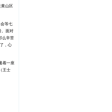
是黄山区
工会等七
号。面对
那么辛苦
办了，心
递着一座
（王士