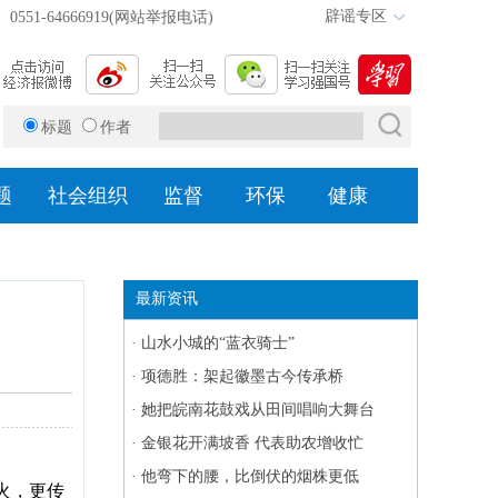
辟谣专区
0551-64666919(网站举报电话)
标题
作者
题
社会组织
监督
环保
健康
最新资讯
·
山水小城的“蓝衣骑士”
·
项德胜：架起徽墨古今传承桥
·
她把皖南花鼓戏从田间唱响大舞台
·
金银花开满坡香 代表助农增收忙
·
他弯下的腰，比倒伏的烟株更低
火，更传