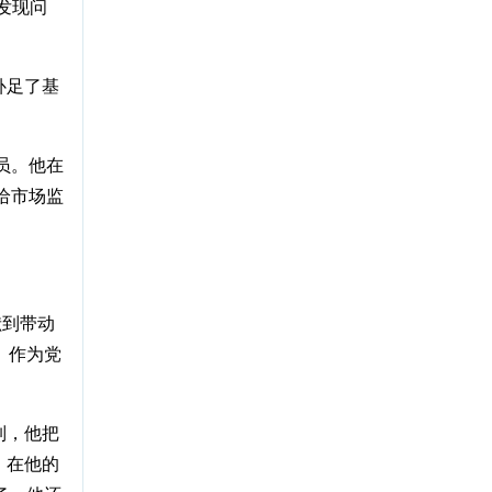
发现问
补足了基
员。他在
给市场监
献到带动
。作为党
制，他把
。在他的