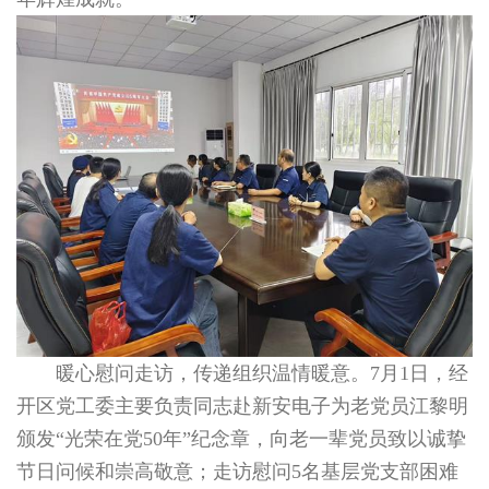
暖心慰问走访，传递组织温情暖意。7月1日，经
开区党工委主要负责同志赴新安电子为老党员江黎明
颁发“光荣在党50年”纪念章，向老一辈党员致以诚挚
节日问候和崇高敬意；走访慰问5名基层党支部困难