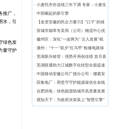
列
·
小麦托市价连续三年下调 专家：小麦生
务推广，
产"优质换优价"
·
中部崛起的新引擎
用水，引
·
【改变安徽的民企力量35】“口子”的雄
风
·
宣城市烟草专卖局（公司）物流中心优
化岗位设置解锁管理“新密码”
·
徽州区：深化“一改两为” 注入发展“税
守绿色发
动力”
·
滁州：“十一”前夕“红马甲”检修电路保
力量守护
安全
·
芜湖新兴铸管：强势开局创佳绩 首月喜
迎“开门红”
·
芜湖联通助力江城数字化转型全面提速
·
中国移动安徽公司广德分公司：绷紧安
全弦 筑牢生命线
·
田集电厂：用坚守守护能源保供生命线
·
合肥供电：绿色能源助城市高质量发展
·
观知天下：为政府决策装上“智慧引擎”