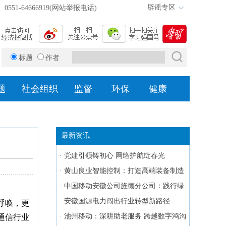
辟谣专区
0551-64666919(网站举报电话)
标题
作者
题
社会组织
监督
环保
健康
最新资讯
·
党建引领铸初心 网络护航绽春光
·
黄山良业智能控制：打造高端装备制造
标杆
·
中国移动安徽公司旌德分公司：践行绿
色使命 赋能低碳发展
·
安徽国源电力闯出行业转型新路径
呼唤，更
·
池州移动：深耕助老服务 跨越数字鸿沟
通信行业