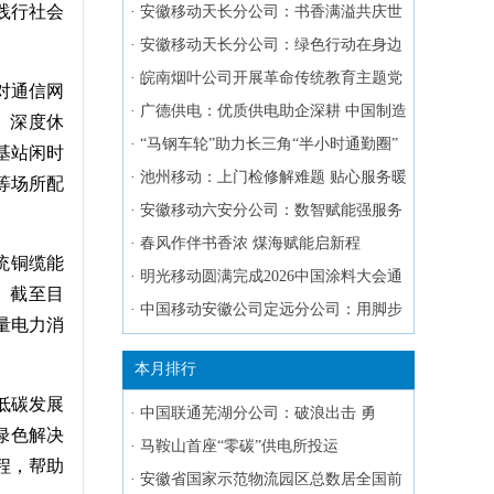
践行社会
·
安徽移动天长分公司：书香满溢共庆世
界读书日
·
安徽移动天长分公司：绿色行动在身边
·
皖南烟叶公司开展革命传统教育主题党
对通信网
日
·
广德供电：优质供电助企深耕 中国制造
、深度休
闪耀赛场
·
“马钢车轮”助力长三角“半小时通勤圈”
基站闲时
·
池州移动：上门检修解难题 贴心服务暖
等场所配
民心
·
安徽移动六安分公司：数智赋能强服务
口碑深耕促发展
·
春风作伴书香浓 煤海赋能启新程
统铜缆能
·
明光移动圆满完成2026中国涂料大会通
。截至目
信保障工作
·
中国移动安徽公司定远分公司：用脚步
量电力消
丈量服务 用行动兑现承诺
本月排行
低碳发展
·
中国联通芜湖分公司：破浪出击 勇
绿色解决
往“芜”前
·
马鞍山首座“零碳”供电所投运
程，帮助
·
安徽省国家示范物流园区总数居全国前