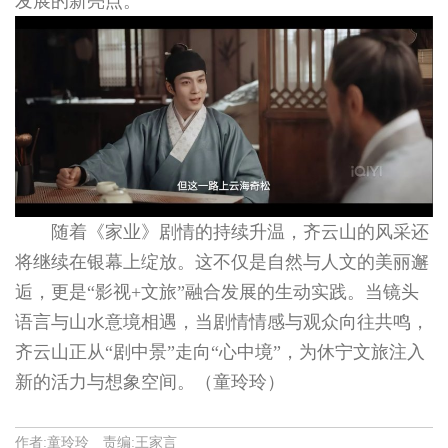
发展的新亮点。
随着《家业》剧情的持续升温，齐云山的风采还
将继续在银幕上绽放。这不仅是自然与人文的美丽邂
逅，更是“影视+文旅”融合发展的生动实践。当镜头
语言与山水意境相遇，当剧情情感与观众向往共鸣，
齐云山正从“剧中景”走向“心中境”，为休宁文旅注入
新的活力与想象空间。（童玲玲）
作者:童玲玲 责编:王家言