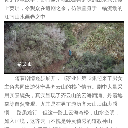
上荧屏，令观众在追剧之余，仿佛置身于一幅流动的
江南山水画卷之中。
随着剧情逐步展开，《家业》第12集迎来了男女
主角共同出游休宁县齐云山的核心情节。剧中大量采
用实景镜头，真实呈现了齐云山的云海翻涌、丹霞地
貌等自然奇观。尤其是在男主游历齐云山后由衷感
慨：“路虽难行，但这一路上云海奇松，山水空明，
如入画境，这齐云山不愧是钟灵毓秀的道教神山