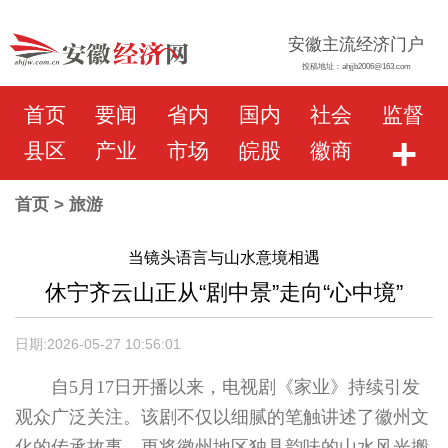
安徽主流经济门户
投稿地址：ahjjb2006@163.com
首页
要闻
省内
国内
社会
监督
+
县区
产业
市场
皖股
徽商
首页
> 旅游
当镜头语言与山水意境相遇
休宁齐云山正从“剧中景”走向“心中境”
日期:2026-05-27 10:56:01
自5月17日开播以来，电视剧《家业》持续引发
观众广泛关注。该剧不仅以细腻的笔触讲述了徽州文
化的传承故事，更将徽州地区独具韵味的山水风光搬