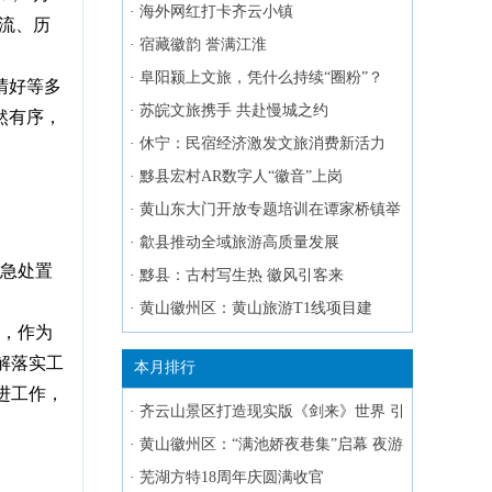
·
海外网红打卡齐云小镇
流、历
·
宿藏徽韵 誉满江淮
·
阜阳颍上文旅，凭什么持续“圈粉”？
晴好等多
·
苏皖文旅携手 共赴慢城之约
然有序，
·
休宁：民宿经济激发文旅消费新活力
·
黟县宏村AR数字人“徽音”上岗
·
黄山东大门开放专题培训在谭家桥镇举
办
·
歙县推动全域旅游高质量发展
急处置
·
黟县：古村写生热 徽风引客来
·
黄山徽州区：黄山旅游T1线项目建
实，作为
设“蹄疾步稳”
解落实工
本月排行
进工作，
·
齐云山景区打造现实版《剑来》世界 引
爆文旅新热潮
·
黄山徽州区：“满池娇夜巷集”启幕 夜游
点燃假日热情
·
芜湖方特18周年庆圆满收官