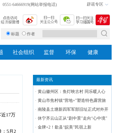
辟谣专区
0551-64666919(网站举报电话)
标题
作者
题
社会组织
监督
环保
健康
最新资讯
·
黄山徽州区：鱼灯映古村 同乐暖人心
·
黄山市焦村镇“营地+”塑造特色露营旅
游新样板
·
南陵县土塘新四军军部旧址正式对外开
近17万
放
·
休宁齐云山正从“剧中景”走向“心中境”
·
金牌+2！歙县“皖美”民宿上新
；5月2