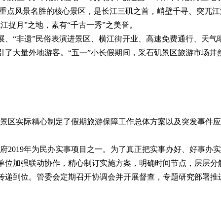
家重点风景名胜的核心景区，是长江三矶之首，峭壁千寻、突兀江
江捉月”之地，素有“千古一秀”之美誉。
展、“非遗”民俗表演进景区、横江街开业、高速免费通行、天气
引了大量外地游客。“五一”小长假期间，采石矶景区旅游市场井
景区实际精心制定了假期旅游保障工作总体方案以及突发事件应
2019年为民办实事项目之一。为了真正把实事办好、好事办
单位加强联动协作，精心制订实施方案，明确时间节点，层层分
传递到位。管委会定期召开协调会并开展督查，专题研究部署推