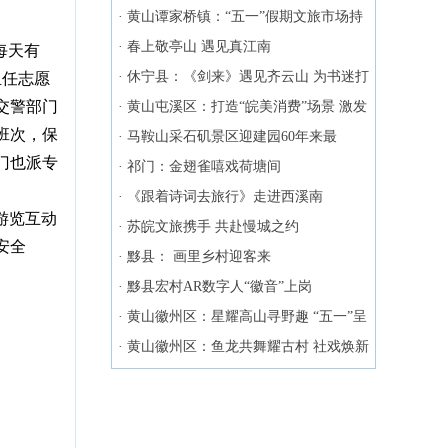
·
黄山谭家桥镇：“五一”假期文旅市场持
续升温
·
春上敬亭山 遇见真江南
每天有
·
休宁县：《剑来》遇见齐云山 为书迷打
担任志愿
交警部门
造仙侠世界
·
黄山屯溪区：打造“皖美消费”场景 激发
班次，保
文旅消费新热潮
·
马鞍山采石矶景区迎建园60年来最
门也派专
大“流量”
·
祁门：金翅雀嘻戏荷塘间
·
《跟着诗词去旅行》走进西溪南
游览互动
·
苏皖文旅携手 共赴慢城之约
安全
·
黟县： 画里乡村迎客来
·
黟县宏村AR数字人“徽音”上岗
·
黄山徽州区：星耀高山寻野趣 “五一”呈
阳揽星河
·
黄山徽州区：鱼龙共舞耀古村 社戏焕新
迎客来