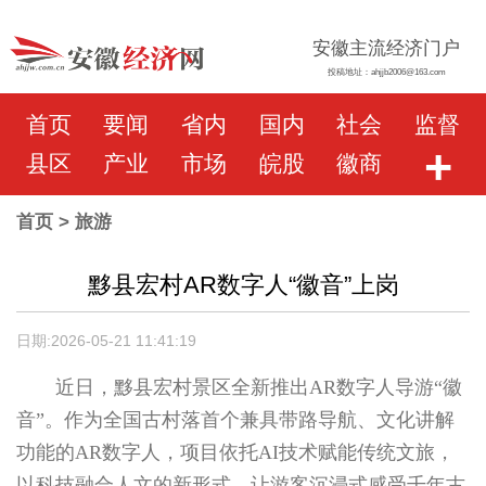
安徽主流经济门户
投稿地址：ahjjb2006@163.com
首页
要闻
省内
国内
社会
监督
+
县区
产业
市场
皖股
徽商
首页
> 旅游
黟县宏村AR数字人“徽音”上岗
日期:2026-05-21 11:41:19
近日，黟县宏村景区全新推出AR数字人导游“徽
音”。作为全国古村落首个兼具带路导航、文化讲解
功能的AR数字人，项目依托AI技术赋能传统文旅，
以科技融合人文的新形式，让游客沉浸式感受千年古