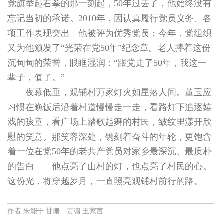
党旗举起右拳的那一刻起，50年过去了，他始终没有
忘记当初的承诺。2010年，因认真履行党员义务、各
项工作表现突出，他被评为优秀党员；今年，党组织
又为他颁发了“光荣在党50年”纪念章。老人捧着这份
沉甸甸的荣誉，眼眶湿润：“跟党走了50年，我这一
辈子，值了。”
夜幕低垂，观铺村万家灯火如星落人间。董玉应
习惯在晚饭后沿着村道慢慢走一走，看路灯下追逐嬉
戏的孩童，看广场上踏歌起舞的村民，皱纹里漾开欣
慰的笑意。那笑容深处，镌刻着奋斗的年轮，更饱含
着一位在党50年的老共产党员对家乡最深沉、最质朴
的告白——他点亮了山村的灯，也点亮了村民的心。
这份光，将穿越岁月，一直照亮观铺村前行的路。
作者:朱能干 甘珊 责编:王家言