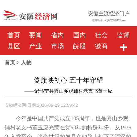
安徽主流经济门户
投稿地址：ahjjb2006@163.com
首页
要闻
省内
国内
社会
监督
+
县区
产业
市场
皖股
徽商
首页
> 人物
党旗映初心 五十年守望
——记怀宁县秀山乡观铺村老支书董玉应
安徽经济网 日期:2026-06-29 12:59:42
今年是中国共产党成立105周年，也是秀山乡观
铺村老支书董玉应光荣在党50年的特殊年份。从1976
年入党至今，半个世纪的岁月在他脸上刻下了深深的