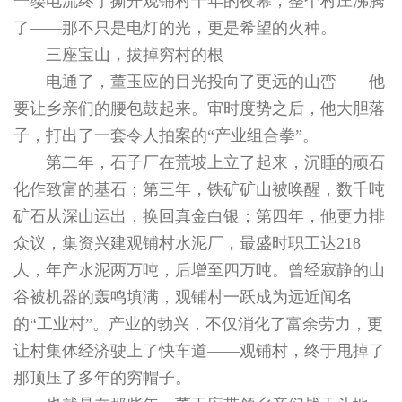
一缕电流终于撕开观铺村千年的夜幕，整个村庄沸腾
了——那不只是电灯的光，更是希望的火种。
三座宝山，拔掉穷村的根
电通了，董玉应的目光投向了更远的山峦——他
要让乡亲们的腰包鼓起来。审时度势之后，他大胆落
子，打出了一套令人拍案的“产业组合拳”。
第二年，石子厂在荒坡上立了起来，沉睡的顽石
化作致富的基石；第三年，铁矿矿山被唤醒，数千吨
矿石从深山运出，换回真金白银；第四年，他更力排
众议，集资兴建观铺村水泥厂，最盛时职工达218
人，年产水泥两万吨，后增至四万吨。曾经寂静的山
谷被机器的轰鸣填满，观铺村一跃成为远近闻名
的“工业村”。产业的勃兴，不仅消化了富余劳力，更
让村集体经济驶上了快车道——观铺村，终于甩掉了
那顶压了多年的穷帽子。