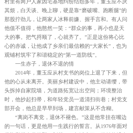
村里有两户人家因宅基地纠纷结怨多年，董玉应不厌
其烦，白天谈、晚上聊，硬是靠“磨破嘴、跑断腿”的
那股拧劲儿，让两家人冰释前嫌、握手言和。有人问
他值不值得，他憨然一笑：“群众的事，再小也是天
大的事。把气捋顺了，心就齐了。”正是这份将心比
心的赤诚，让他成了乡亲们最信赖的“大家长”，也为
观铺村筑牢了和谐稳定的“第一道防线”。
一生赤子，退休不退的情
2014年，董玉应从村支书的岗位上退了下来，但
他的心从未离开。美丽乡村建设中，他主动请缨，带
头拆掉自家院墙，为道路拓宽让出空间；环境整治
时，他抄起扫帚，和年轻党员一道清扫街巷；村党支
部开会，他总是早早到场，建言献策从不含糊。
“离岗不离党，退休不褪色。”这是他常挂在嘴边
的一句话，更是他用一生践行的誓言。从1976年面对