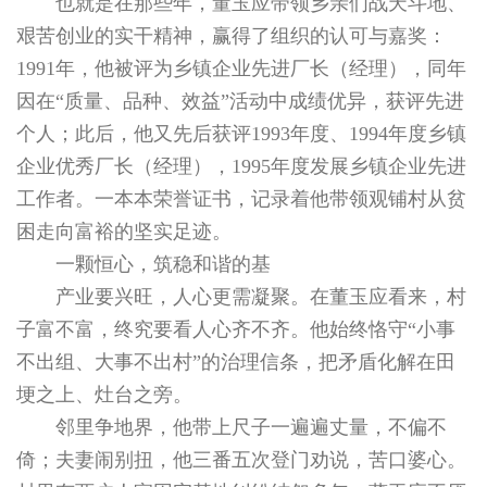
也就是在那些年，董玉应带领乡亲们战天斗地、
艰苦创业的实干精神，赢得了组织的认可与嘉奖：
1991年，他被评为乡镇企业先进厂长（经理），同年
因在“质量、品种、效益”活动中成绩优异，获评先进
个人；此后，他又先后获评1993年度、1994年度乡镇
企业优秀厂长（经理），1995年度发展乡镇企业先进
工作者。一本本荣誉证书，记录着他带领观铺村从贫
困走向富裕的坚实足迹。
一颗恒心，筑稳和谐的基
产业要兴旺，人心更需凝聚。在董玉应看来，村
子富不富，终究要看人心齐不齐。他始终恪守“小事
不出组、大事不出村”的治理信条，把矛盾化解在田
埂之上、灶台之旁。
邻里争地界，他带上尺子一遍遍丈量，不偏不
倚；夫妻闹别扭，他三番五次登门劝说，苦口婆心。