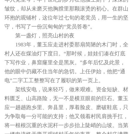
皱纹，却从未磨灭他胸膛里那颗滚烫的初心。在群山
环抱的观铺村，这位年过七旬的老党员，用一生的坚
守，书写了一份沉甸甸的“党员答卷”。
第一盏灯，照亮山村的夜
1983年，董玉应走进村委那扇简陋的木门时，全
村人还在煤油灯下度日。“那时候，娃娃们凑在灯底
下写作业，鼻窟窿里全是黑灰。”多年后忆及此景，
他的眼中仍藏不住当年的急切。上任伊始，他把“通
电”二字工工整整写在了履职的第一页上。
架线安电，说来轻巧，做来艰难。资金短缺、材
料匮乏、山高路险，无一不是横亘眼前的巨石。董玉
应一趟趟跑乡里、奔县里，厚着脸皮、磨破鞋底，只
为争取每一分可能的支持；他又领着村民肩挑手扛，
将一根根沉重的水泥杆一步步抬上陡峭的山坡。当第