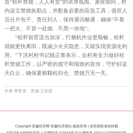
造“秸秆禁烧，人人有责”的浓厚氛围。麦收期间，村
内设立禁烧执勤点，并配备必要的应急工具，值班人
员分片包干、责任到人，保持通讯畅通，确保“不着
一把火、不冒一处烟、不黑一块地”。
“秸秆留茬适当加深，打捆机作业更顺畅，秸秆
就能更快离田，既减少火灾隐患，又能实现资源化利
用。”下洪村村书记顾正青表示，全村将全力做好秸
秆禁烧工作，以严密的值守和细致的宣传，守护好蓝
天白云，确保夏粮颗粒归仓、禁烧万无一失。
作者:李世龙 责编:王亚茹
Copyright 安徽经济网 安徽经济报社 版权所有 | 未经授权请勿转载