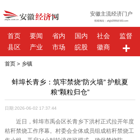
安徽主流经济门户
投稿地址：ahjjb2006@163.com
首页
要闻
省内
国内
社会
监督
+
县区
产业
市场
皖股
徽商
首页
> 乡镇
蚌埠长青乡：筑牢禁烧“防火墙” 护航夏
粮“颗粒归仓”
日期:2026-06-02 17:37:44
近日，蚌埠市禹会区长青乡下洪村正式拉开年度
秸秆禁烧工作序幕。村委会全体成员组成秸秆禁烧工