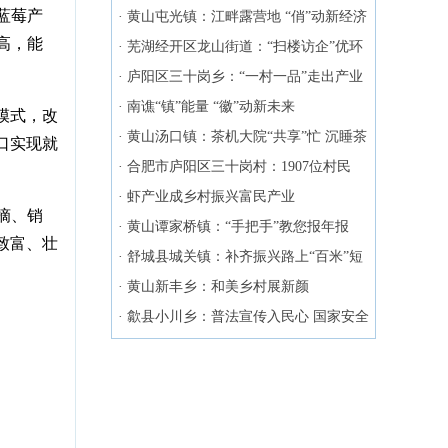
蓝莓产
再升温
·
黄山屯光镇：江畔露营地 “俏”动新经济
高，能
·
芜湖经开区龙山街道：“扫楼访企”优环
境
·
庐阳区三十岗乡：“一村一品”走出产业
融合新路径
·
南谯“镇”能量 “徽”动新未来
模式，改
·
黄山汤口镇：茶机大院“共享”忙 沉睡茶
口实现就
园“飘香”起
·
合肥市庐阳区三十岗村：1907位村民
提“钱”过年了！
·
虾产业成乡村振兴富民产业
摘、销
·
黄山谭家桥镇：“手把手”教您报年报
致富、壮
·
舒城县城关镇：补齐振兴路上“百米”短
板
·
黄山新丰乡：和美乡村展新颜
·
歙县小川乡：普法宣传入民心 国家安全
共守护