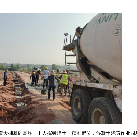
着大棚基础基座，工人挥锹培土、精准定位，混凝土浇筑作业同