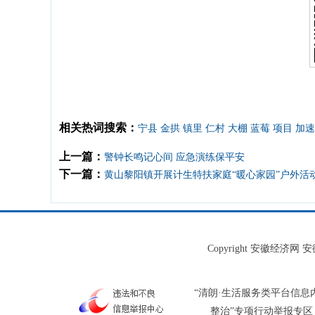
相关热词搜索：
宁县
金拱
镇里
仁村
大棚
蓝莓
项目
加速
上一篇：
警钟长鸣记心间 应急演练保平安
下一篇：
黄山黎阳镇开展计生特扶家庭“暖心家园”户外活
Copyright 安徽经济
“清朗·生活服务类平台信息
整治”专项行动举报专区