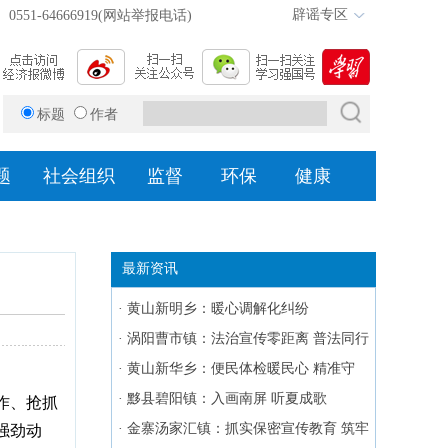
辟谣专区
0551-64666919(网站举报电话)
标题
作者
题
社会组织
监督
环保
健康
最新资讯
·
黄山新明乡：暖心调解化纠纷
·
涡阳曹市镇：法治宣传零距离 普法同行
护平安
·
黄山新华乡：便民体检暖民心 精准守
护“夕阳红”
·
黟县碧阳镇：入画南屏 听夏成歌
作、抢抓
·
金寨汤家汇镇：抓实保密宣传教育 筑牢
强劲动