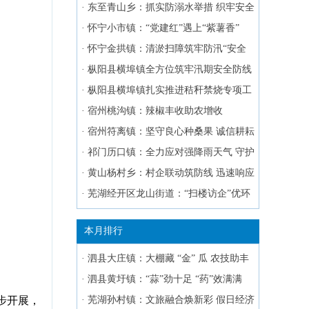
保密思想防线
·
东至青山乡：抓实防溺水举措 织牢安全
防护网
·
怀宁小市镇：“党建红”遇上“紫薯香”
·
怀宁金拱镇：清淤扫障筑牢防汛“安全
堤”
·
枞阳县横埠镇全方位筑牢汛期安全防线
·
枞阳县横埠镇扎实推进秸秆禁烧专项工
作
·
宿州桃沟镇：辣椒丰收助农增收
·
宿州符离镇：坚守良心种桑果 诚信耕耘
致富田
·
祁门历口镇：全力应对强降雨天气 守护
群众生命财产安全
·
黄山杨村乡：村企联动筑防线 迅速响应
保供电
·
芜湖经开区龙山街道：“扫楼访企”优环
境
本月排行
·
泗县大庄镇：大棚藏 “金” 瓜 农技助丰
产
·
泗县黄圩镇：“蒜”劲十足 “药”效满满
步开展，
·
芜湖孙村镇：文旅融合焕新彩 假日经济