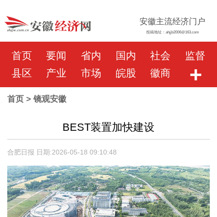
安徽主流经济门户
投稿地址：ahjjb2006@163.com
首页
要闻
省内
国内
社会
监督
+
县区
产业
市场
皖股
徽商
首页
> 镜观安徽
BEST装置加快建设
合肥日报 日期:2026-05-18 09:10:48