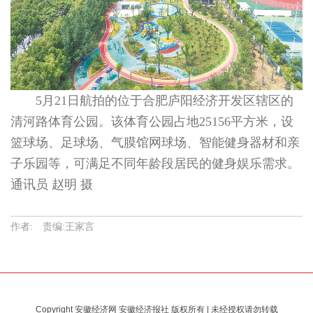
5月21日航拍的位于合肥庐阳经济开发区辖区的
清河路体育公园。该体育公园占地25156平方米，设
篮球场、足球场、气膜馆网球场、智能健身器材和亲
子乐园等，可满足不同年龄段居民的健身娱乐需求。
通讯员 赵明 摄
作者: 责编:王家言
Copyright 安徽经济网 安徽经济报社 版权所有 | 未经授权请勿转载