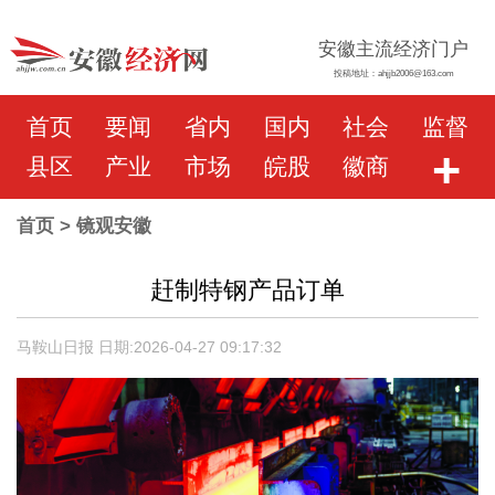
安徽主流经济门户
投稿地址：ahjjb2006@163.com
首页
要闻
省内
国内
社会
监督
+
县区
产业
市场
皖股
徽商
首页
> 镜观安徽
赶制特钢产品订单
马鞍山日报 日期:2026-04-27 09:17:32