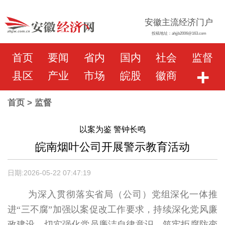
安徽主流经济门户
投稿地址：ahjjb2006@163.com
首页
要闻
省内
国内
社会
监督
+
县区
产业
市场
皖股
徽商
首页
> 监督
以案为鉴 警钟长鸣
皖南烟叶公司开展警示教育活动
日期:2026-05-22 07:47:19
为深入贯彻落实省局（公司）党组深化一体推
进“三不腐”加强以案促改工作要求，持续深化党风廉
政建设，切实强化党员廉洁自律意识，筑牢拒腐防变