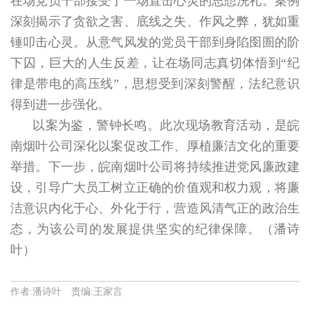
在场党员干部接受了一场直击心灵的思想洗礼。案例
深刻揭示了贪欲之害、底线之失、作风之弊，犹如重
锤叩击心灵。从意气风发的党员干部到身陷囹圄的阶
下囚，巨大的人生反差，让在场同志真切体悟到“纪
律是带电的高压线”，思想受到深刻警醒，法纪意识
得到进一步强化。
以案为鉴，警钟长鸣。此次现场教育活动，是皖
南烟叶公司深化以案促改工作、厚植廉洁文化的重要
举措。下一步，皖南烟叶公司将持续推进党风廉政建
设，引导广大员工树立正确的价值观和权力观，将廉
洁意识内化于心、外化于行，营造风清气正的政治生
态，为该公司的发展提供坚实的纪律保障。（潘诗
叶）
作者:潘诗叶 责编:王家言