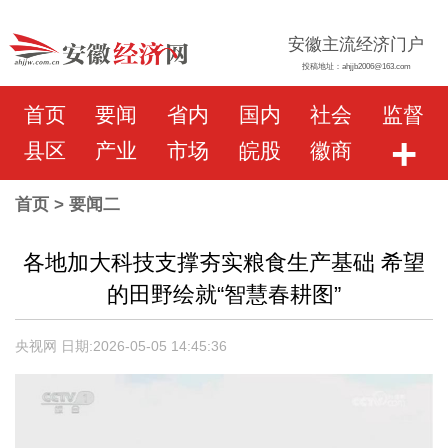
安徽主流经济门户
投稿地址：ahjjb2006@163.com
首页
要闻
省内
国内
社会
监督
+
县区
产业
市场
皖股
徽商
首页
> 要闻二
各地加大科技支撑夯实粮食生产基础 希望
的田野绘就“智慧春耕图”
央视网 日期:2026-05-05 14:45:36