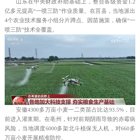
山东在中央财政补助基础上，整合各级资金1.2
亿多元提高“一喷三防”作业质量。在莒县，当地派出
4个农业技术服务小组分片蹲点、因苗施策，确保“一
喷三防”技术全覆盖。
安徽4300多万亩小麦一二类苗占比达93.5%，目
前进入灌浆期。在亳州，针对前期阴雨导致的赤霉病
风险，当地调度6000多架北斗植保无人机，对660多
万亩小麦开展精准防控。