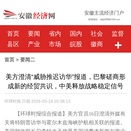
安徽主流经济门户
投稿地址：ahjjb2006@163.com
首页
要闻
省内
国内
社会
监督
+
县区
产业
市场
皖股
徽商
首页
> 要闻二
美方澄清“威胁推迟访华”报道，巴黎磋商形
成新的经贸共识，中美释放战略稳定信号
环球时报 日期:2026-03-18 20:38:13
【环球时报综合报道】美方官员16日澄清外媒有
关将特朗普访华与霍尔木兹海峡护航相关联的报道。