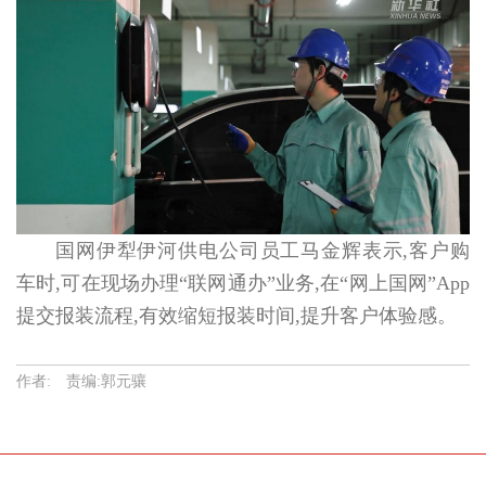
国网伊犁伊河供电公司员工马金辉表示,客户购
车时,可在现场办理“联网通办”业务,在“网上国网”App
提交报装流程,有效缩短报装时间,提升客户体验感。
作者: 责编:郭元骧