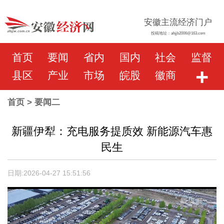
安徽主流经济门户
投稿地址：ahjjb2006@163.com
首页
要闻
省内
国内
社会
监督
+
县区
产业
市场
皖股
徽商
首页
> 要闻二
新疆伊犁：充电服务提质效 新能源汽车惠
民生
日期:2026-04-27 15:51:56