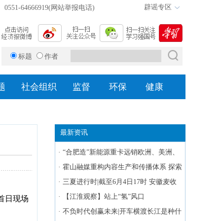
辟谣专区
0551-64666919(网站举报电话)
标题
作者
题
社会组织
监督
环保
健康
最新资讯
·
“合肥造”新能源重卡远销欧洲、美洲、
大洋洲
·
霍山融媒重构内容生产和传播体系 探索
市场化运营
·
三夏进行时|截至6月4日17时 安徽麦收
进度近九成
·
【江淮观察】站上“氢”风口
首日现场
·
不负时代创赢未来|开车横渡长江是种什