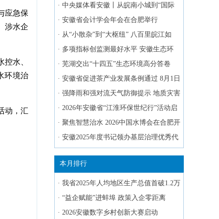
么体验？
·
中央媒体看安徽丨从皖南小城到“国际
与应急保
会客厅”
·
安徽省会计学会年会在合肥举行
、涉水企
·
从“小散杂”到“大枢纽” 八百里皖江如
何“向海而兴”？
·
多项指标创监测最好水平 安徽生态环
水控水、
境“高分答卷”如何炼成？
·
芜湖交出“十四五”生态环境高分答卷
水环境治
·
安徽省促进茶产业发展条例通过 8月1日
起施行
·
强降雨和强对流天气防御提示 地质灾害
黄色预警
·
2026年安徽省“江淮环保世纪行”活动启
活动，汇
动
·
聚焦智慧治水 2026中国水博会在合肥开
幕
·
安徽2025年度书记领办基层治理优秀代
表项目发布
本月排行
·
我省2025年人均地区生产总值首破1.2万
美元
·
“益企赋能”进蚌埠 政策入企零距离
·
2026安徽数字乡村创新大赛启动