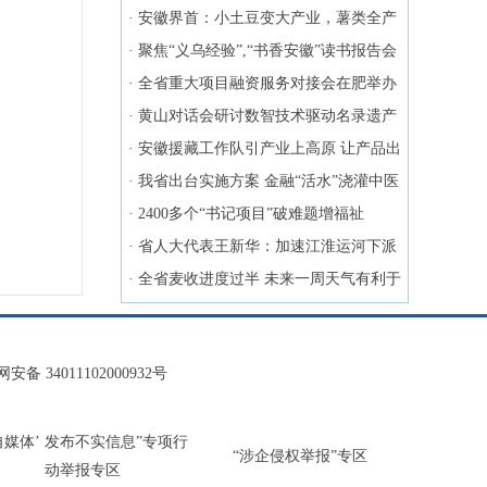
·
安徽界首：小土豆变大产业，薯类全产
业链“链”出乡村振兴新图景
·
聚焦“义乌经验”,“书香安徽”读书报告会
在合肥举办
·
全省重大项目融资服务对接会在肥举办
·
黄山对话会研讨数智技术驱动名录遗产
可持续发展
·
安徽援藏工作队引产业上高原 让产品出
雪域
·
我省出台实施方案 金融“活水”浇灌中医
药产业
·
2400多个“书记项目”破难题增福祉
·
省人大代表王新华：加速江淮运河下派
深水港规划建设
·
全省麦收进度过半 未来一周天气有利于
大规模抢收
安备 34011102000932号
‘自媒体’ 发布不实信息”专项行
“涉企侵权举报”专区
动举报专区