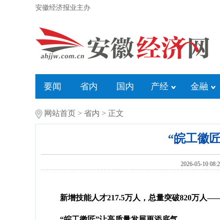
安徽经济报业主办
要闻
省内
国内
产经
金融
网站首页
>
省内
> 正文
“皖工徽
2026-05-1
新增技能人才217.5万人，总量突破820万人—
“皖工徽匠”让高质量发展更添底气