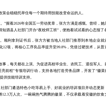
策会稳稳托举住每一个期待用技能改变命运的人。
”握着2026年全国五一劳动奖章，张方方满是感慨。曾经，她
得知泗县人社部门开办“夜校焊工班”，便抱着试试看的心态报了
顺利拿到证书后，张方方被当地人社部门推荐到本地企业就
12项，将核心工序良品率提升至99.8%，凭借过硬技术，从普
事，每天都在上演。为促进高校毕业生、农民工、退役军人、
亮前程”专项培训行动，支持各地打造劳务品牌，开发了“徽菜师
业提供技能培训支持。
人社部门遴选特色小吃等易上手、好就业的培训项目并动态更新
傅12.3万人次。一碗碗热气腾腾的徽菜，不仅承载着安徽的饮食