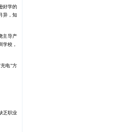
逊好学的
月异，知
绕主导产
训学校，
充电”方
缺乏职业