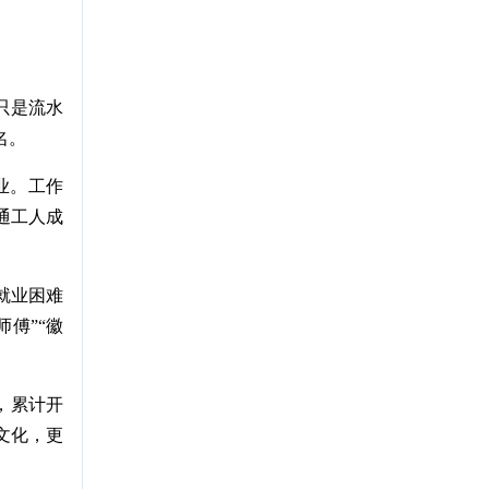
只是流水
名。
业。工作
通工人成
就业困难
傅”“徽
，累计开
文化，更