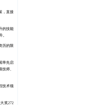
策，直接
升的技能
升。
资历的限
国率先启
级技师、
程技术领
奖272