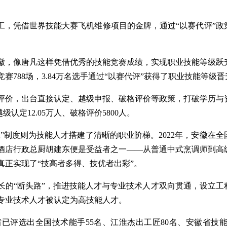
工，凭借世界技能大赛飞机维修项目的金牌，通过“以赛代评”政
，像唐凡这样凭借优秀的技能竞赛成绩，实现职业技能等级跃
788场，3.84万名选手通过“以赛代评”获得了职业技能等级晋
价，出台直接认定、越级申报、破格评价等政策，打破学历与
认定12.05万人、破格评价5800人。
制度则为技能人才搭建了清晰的职业阶梯。2022年，安徽在全
酒店行政总厨胡建东便是受益者之一——从普通中式烹调师到高
正实现了“技高者多得、技优者出彩”。
的“断头路”，推进技能人才与专业技术人才双向贯通，设立工
名专业技术人才被认定为高技能人才。
评选出全国技术能手55名、江淮杰出工匠80名、安徽省技能大