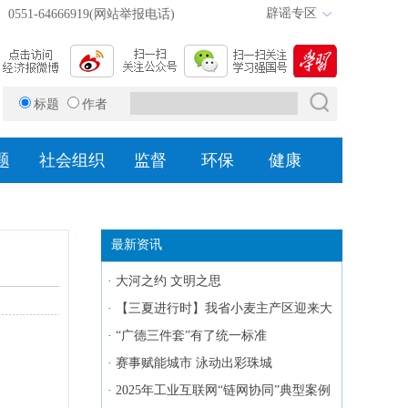
辟谣专区
0551-64666919(网站举报电话)
标题
作者
题
社会组织
监督
环保
健康
最新资讯
·
大河之约 文明之思
·
【三夏进行时】我省小麦主产区迎来大
面积收获
·
“广德三件套”有了统一标准
·
赛事赋能城市 泳动出彩珠城
·
2025年工业互联网“链网协同”典型案例