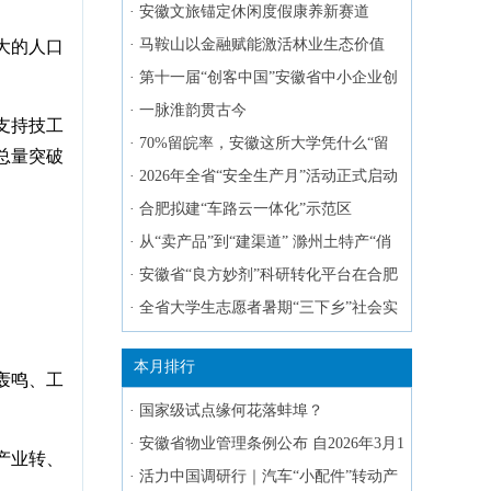
发布 5皖企入选
·
安徽文旅锚定休闲度假康养新赛道
·
马鞍山以金融赋能激活林业生态价值
大的人口
·
第十一届“创客中国”安徽省中小企业创
新创业大赛启动
·
一脉淮韵贯古今
支持技工
·
70%留皖率，安徽这所大学凭什么“留
才总量突破
住”人才？
·
2026年全省“安全生产月”活动正式启动
·
合肥拟建“车路云一体化”示范区
·
从“卖产品”到“建渠道” 滁州土特产“俏
销”上海滩
·
安徽省“良方妙剂”科研转化平台在合肥
发布
·
全省大学生志愿者暑期“三下乡”社会实
践活动启动
本月排行
轰鸣、工
·
国家级试点缘何花落蚌埠？
·
安徽省物业管理条例公布 自2026年3月1
产业转、
日起施行
·
活力中国调研行｜汽车“小配件”转动产