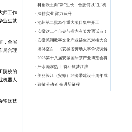
业大市场
·
科创沃土向“新”生长，合肥何以“生”机
大师工作
勃勃？
·
深耕实业 聚力跃升
毕业生就
·
池州第二批25个重大项目集中开工
·
安徽这11个市参与省内有奖发票试点！
·
安徽芜湖数字文化产业链生态对接大会
前，全省
成功举办
·
填补空白！《安徽省劳动人事争议调解
布局合理
仲裁条例》今起施行
·
2026第十八届安徽国际茶产业博览会将
于5月8日在合肥开幕
·
汗水浇灌热土 奋斗筑梦江淮
工院校的
·
美丽长江（安徽）经济带建设十周年成
业机器人
果发布
·
致敬劳动者 奋进新征程
会输送技