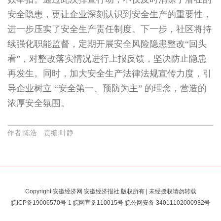
安全隐患，更让企业深刻认识到安全生产的重要性，
进一步压实了安全生产责任制度。下一步，社区将持
续强化职能监督，定期开展安全风险隐患整改“回头
看”，对整改落实情况进行上报反馈，坚决防止隐患
再发生。同时，加大安全生产法律法规宣传力度，引
导企业树立 “安全第一、预防为主” 的理念，营造的
浓厚安全氛围。
作者:陈浩 责编:叶静
Copyright 安徽经济网 安徽经济报社 版权所有 | 未经授权请勿转载
皖ICP备19006570号-1
皖网宣备110015号 皖公网安备
34011102000932号