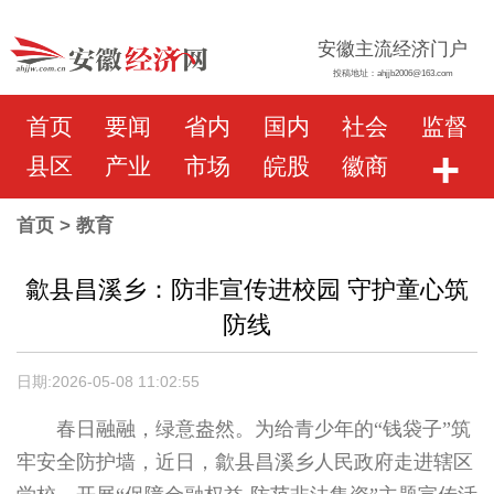
安徽主流经济门户
投稿地址：ahjjb2006@163.com
首页
要闻
省内
国内
社会
监督
+
县区
产业
市场
皖股
徽商
首页
> 教育
歙县昌溪乡：防非宣传进校园 守护童心筑
防线
日期:2026-05-08 11:02:55
春日融融，绿意盎然。为给青少年的“钱袋子”筑
牢安全防护墙，近日，歙县昌溪乡人民政府走进辖区