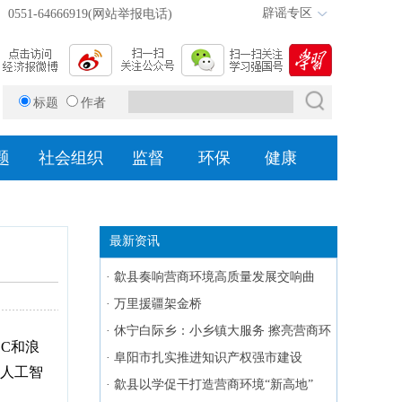
辟谣专区
0551-64666919(网站举报电话)
标题
作者
题
社会组织
监督
环保
健康
最新资讯
·
歙县奏响营商环境高质量发展交响曲
·
万里援疆架金桥
·
休宁白际乡：小乡镇大服务 擦亮营商环
DC和浪
境“金名片”
·
阜阳市扎实推进知识产权强市建设
多人工智
·
歙县以学促干打造营商环境“新高地”