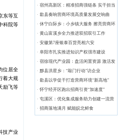
·
宿州高新区：精准招商强链条 实干担当
促跨越
·
歙县奏响营商环境高质量发展交响曲
京东等互
·
休宁白际乡：小乡镇大服务 擦亮营商环
中科院等
境“金名片”
·
黄山富溪乡全力推进双招双引工作
·
安徽第7座银泰百货亮相六安
·
阜阳市扎实推进知识产权强市建设
·
宿徐现代产业园：盘活闲置资源 激活发
均位居全
展新动能
·
黟县洪星乡：“敲门行动”访企业
行着大规
·
歙县以学促干打造营商环境“新高地”
天励飞等
·
怀宁经开区跑出招商引资“加速度”
·
屯溪区：优化集成服务助力创建一流营
商环境
·
招商落地满月 赋能皖北鲜食
科技产业