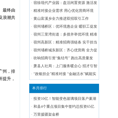
·
宿徐现代产业园：盘活闲置资源 激活发
。最终由
展新动能
·
精准对接企业需求 用心优化营商环境
及浪潮共
·
黄山富溪乡全力推进双招双引工作
·
宿州埇桥区：优环境惠企业 暖职工促发
展
·
宿州三里湾街道：多措并举优环境 精准
服务暖企心
·
宿州高新区：精准招商强链条 实干担当
促跨越
·
宿州埇桥城东新区：齐心优营商 全力促
发展
·
吹响招商引资“集结号” 跑出高质量发
展“加速度”
·
萧县人社局：上门服务暖企心 招才引智
广州，排
破难题
·
“政银担企”精准对接 “金融活水”赋能实
所提升，
体经济
本月排行
·
投资10亿！智能变色玻璃项目落户巢湖
·
和县4个重点项目集中签约总投资65亿
元
·
万里援疆架金桥