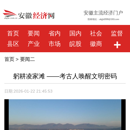
安徽主流经济门户
投稿地址：ahjjb2006@163.com
首页
要闻
省内
国内
社会
监督
+
县区
产业
市场
皖股
徽商
首页
> 要闻二
躬耕凌家滩 ——考古人唤醒文明密码
日期:2026-01-22 21:45:53