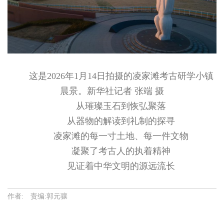
这是2026年1月14日拍摄的凌家滩考古研学小镇
晨景。新华社记者 张端 摄
从璀璨玉石到恢弘聚落
从器物的解读到礼制的探寻
凌家滩的每一寸土地、每一件文物
凝聚了考古人的执着精神
见证着中华文明的源远流长
作者: 责编:郭元骧