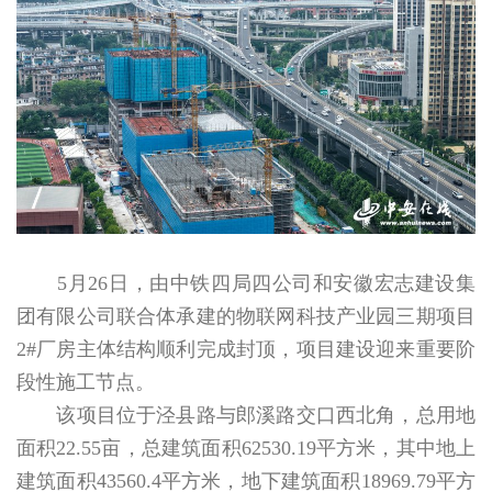
5月26日，由中铁四局四公司和安徽宏志建设集
团有限公司联合体承建的物联网科技产业园三期项目
2#厂房主体结构顺利完成封顶，项目建设迎来重要阶
段性施工节点。
该项目位于泾县路与郎溪路交口西北角，总用地
面积22.55亩，总建筑面积62530.19平方米，其中地上
建筑面积43560.4平方米，地下建筑面积18969.79平方