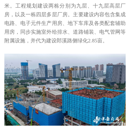
米。工程规划建设两栋分别为九层、十九层高层厂
房，以及一栋四层多层厂房。主要建设内容包含集成
电路、电子元件生产用房、地下车库及各类配套辅助
用房，同步实施室外给排水、道路铺装、电气管网等
附属设施，并代为建设郎溪路侧绿化2.85亩。