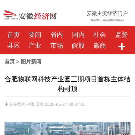
安徽主流经济门户
投稿地址：ahjjb2006@163.com
首页
要闻
省内
国内
社会
监督
+
县区
产业
市场
皖股
徽商
首页
> 图片新闻
合肥物联网科技产业园三期项目首栋主体结
构封顶
中安在线客户端 日期:2026-05-27 09:07:01