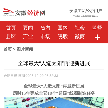
安徽主流经济门户
投稿地址：ahjjb2006@163.com
首页
要闻
省内
国内
社会
监督
+
县区
产业
市场
皖股
徽商
首页
> 图片新闻
全球最大“人造太阳”再迎新进展
合肥日报 日期:2025-12-29 08:52:33
全球最大“人造太阳”再迎新进展
历时15年完成全部18个“超级”线圈制造任务