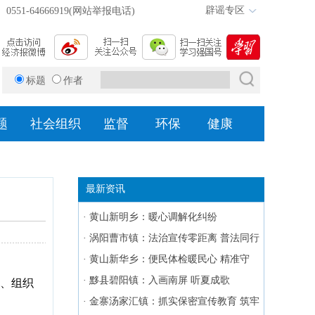
辟谣专区
0551-64666919(网站举报电话)
标题
作者
题
社会组织
监督
环保
健康
最新资讯
·
黄山新明乡：暖心调解化纠纷
·
涡阳曹市镇：法治宣传零距离 普法同行
护平安
·
黄山新华乡：便民体检暖民心 精准守
护“夕阳红”
·
黟县碧阳镇：入画南屏 听夏成歌
员、组织
·
金寨汤家汇镇：抓实保密宣传教育 筑牢
。