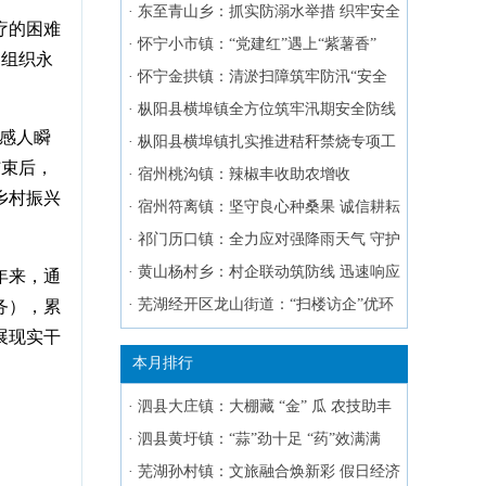
保密思想防线
·
东至青山乡：抓实防溺水举措 织牢安全
疗的困难
防护网
·
怀宁小市镇：“党建红”遇上“紫薯香”
，组织永
·
怀宁金拱镇：清淤扫障筑牢防汛“安全
堤”
·
枞阳县横埠镇全方位筑牢汛期安全防线
“感人瞬
·
枞阳县横埠镇扎实推进秸秆禁烧专项工
结束后，
作
·
宿州桃沟镇：辣椒丰收助农增收
乡村振兴
·
宿州符离镇：坚守良心种桑果 诚信耕耘
致富田
·
祁门历口镇：全力应对强降雨天气 守护
群众生命财产安全
·
黄山杨村乡：村企联动筑防线 迅速响应
年来，通
保供电
·
芜湖经开区龙山街道：“扫楼访企”优环
务），累
展现实干
境
本月排行
·
泗县大庄镇：大棚藏 “金” 瓜 农技助丰
产
·
泗县黄圩镇：“蒜”劲十足 “药”效满满
·
芜湖孙村镇：文旅融合焕新彩 假日经济