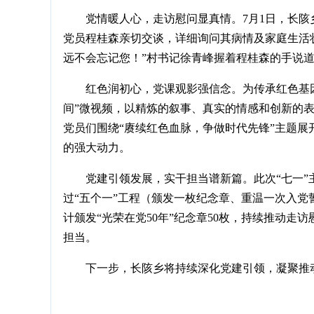
党情暖人心，走访慰问显真情。7月1日，长陔
党员程桂森亲切交谈，详细询问其病情及家庭生活
远不会忘记您！”村书记徐青峰握着程桂森的手说
红色润初心，党课观影强信念。为传承红色基因
间”微视频，以精炼的叙事、真实的情感和创新的
党员们围绕“赓续红色血脉，争做时代先锋”主题
的强大动力。
党建引领发展，实干担当谱新篇。此次“七一
过“五个一”工程（颁发一枚纪念章、重温一次入
计颁发“光荣在党50年”纪念章50枚，持续推动
担当。
下一步，长陔乡将持续深化党建引领，凝聚推