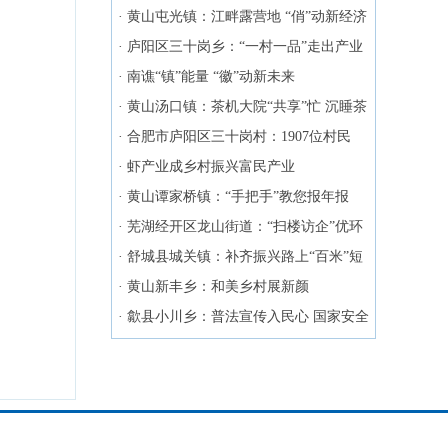
再升温
·
黄山屯光镇：江畔露营地 “俏”动新经济
·
庐阳区三十岗乡：“一村一品”走出产业
融合新路径
·
南谯“镇”能量 “徽”动新未来
·
黄山汤口镇：茶机大院“共享”忙 沉睡茶
园“飘香”起
·
合肥市庐阳区三十岗村：1907位村民
提“钱”过年了！
·
虾产业成乡村振兴富民产业
·
黄山谭家桥镇：“手把手”教您报年报
·
芜湖经开区龙山街道：“扫楼访企”优环
境
·
舒城县城关镇：补齐振兴路上“百米”短
板
·
黄山新丰乡：和美乡村展新颜
·
歙县小川乡：普法宣传入民心 国家安全
共守护