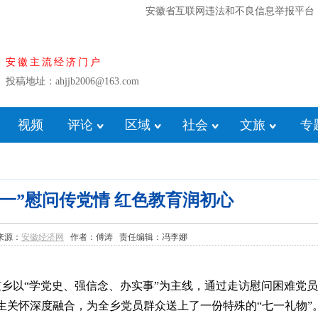
安徽省互联网违法和不良信息举报平台
安徽主流经济门户
投稿地址：ahjjb2006@163.com
视频
评论
区域
社会
文旅
专
一”慰问传党情 红色教育润初心
5 来源：
安徽经济网
作者：傅涛 责任编辑：冯李娜
陔乡以“学党史、强信念、办实事”为主线，通过走访慰问困难党
生关怀深度融合，为全乡党员群众送上了一份特殊的“七一礼物”