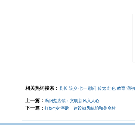
相关热词搜索：
县长
陔乡
七一
慰问
传党
红色
教育
润初
上一篇：
涡阳楚店镇：文明新风入人心
下一篇：
打好“乡”字牌 建设徽风皖韵和美乡村