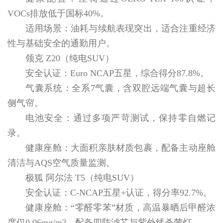
VOCs排放低于国标40%。
适用场景：油耗与续航表现突出，适合注重经济
性与基础安全的通勤用户。
领克 Z20（纯电SUV）
安全认证：Euro NCAP五星，综合得分87.8%。
气囊系统：全系7气囊，含双腔远端气囊与超长
侧气帘。
电池安全：通过多项严苛测试，保持零自燃记
录。
健康座舱：大面积亲肤材质包裹，配备主动座舱
清洁与AQS空气质量监测。
极狐 阿尔法 T5（纯电SUV）
安全认证：C-NCAP五星+认证，得分率92.7%。
健康座舱：“零醛零苯”材质，高温暴晒后甲醛浓
度仅0.06mg/m?，配备四防滤芯与紫外线杀菌灯。