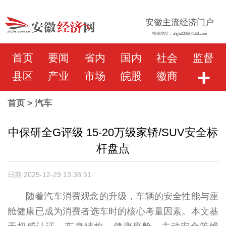
安徽主流经济门户
投稿地址：ahjjb2006@163.com
首页
要闻
省内
国内
社会
监督
+
县区
产业
市场
皖股
徽商
首页
> 汽车
中保研全G评级 15-20万级家轿/SUV安全标
杆盘点
日期:2025-12-29 13:38:51
随着汽车消费观念的升级，车辆的安全性能与座
舱健康已成为消费者选车时的核心考量因素。本文基