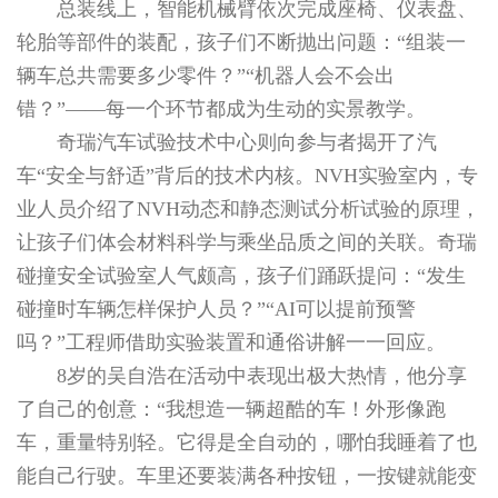
总装线上，智能机械臂依次完成座椅、仪表盘、
轮胎等部件的装配，孩子们不断抛出问题：“组装一
辆车总共需要多少零件？”“机器人会不会出
错？”——每一个环节都成为生动的实景教学。
奇瑞汽车试验技术中心则向参与者揭开了汽
车“安全与舒适”背后的技术内核。NVH实验室内，专
业人员介绍了NVH动态和静态测试分析试验的原理，
让孩子们体会材料科学与乘坐品质之间的关联。奇瑞
碰撞安全试验室人气颇高，孩子们踊跃提问：“发生
碰撞时车辆怎样保护人员？”“AI可以提前预警
吗？”工程师借助实验装置和通俗讲解一一回应。
8岁的吴自浩在活动中表现出极大热情，他分享
了自己的创意：“我想造一辆超酷的车！外形像跑
车，重量特别轻。它得是全自动的，哪怕我睡着了也
能自己行驶。车里还要装满各种按钮，一按键就能变