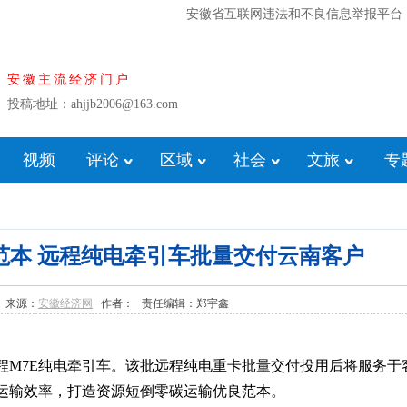
安徽省互联网违法和不良信息举报平台
安徽主流经济门户
投稿地址：ahjjb2006@163.com
视频
评论
区域
社会
文旅
专
范本 远程纯电牵引车批量交付云南客户
:13 来源：
安徽经济网
作者： 责任编辑：郑宇鑫
程M7E纯电牵引车。该批远程纯电重卡批量交付投用后将服务于
运输效率，打造资源短倒零碳运输优良范本。