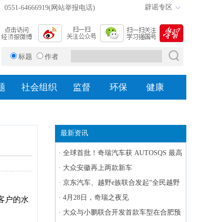
辟谣专区
0551-64666919(网站举报电话)
标题
作者
题
社会组织
监督
环保
健康
最新资讯
·
全球首批！奇瑞汽车获 AUTOSQS 最高
等级“3A”认证
·
大众安徽再上两款新车
·
京东汽车、越野e族联合发起“全民越野
合伙人”招募计划
·
4月28日，奇瑞之夜见
客户的水
·
大众与小鹏联合开发首款车型在合肥预