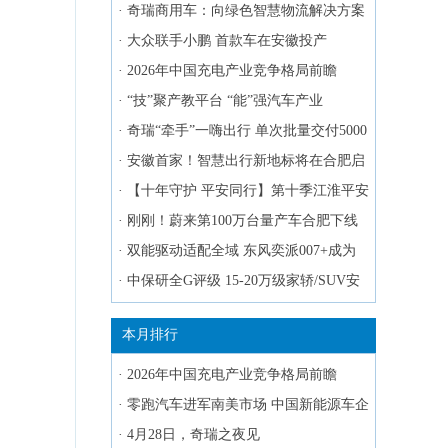
售
·
奇瑞商用车：向绿色智慧物流解决方案
提供商加速转型
·
大众联手小鹏 首款车在安徽投产
·
2026年中国充电产业竞争格局前瞻
·
“技”聚产教平台 “能”强汽车产业
·
奇瑞“牵手”一嗨出行 单次批量交付5000
台新车
·
安徽首家！智慧出行新地标将在合肥启
幕
·
【十年守护 平安同行】第十季江淮平安
行圆满收官
·
刚刚！蔚来第100万台量产车合肥下线
·
双能驱动适配全域 东风奕派007+成为
政企民三重优选新能源车型
·
中保研全G评级 15-20万级家轿/SUV安
全标杆盘点
本月排行
·
2026年中国充电产业竞争格局前瞻
·
零跑汽车进军南美市场 中国新能源车企
全球化布局加速
·
4月28日，奇瑞之夜见