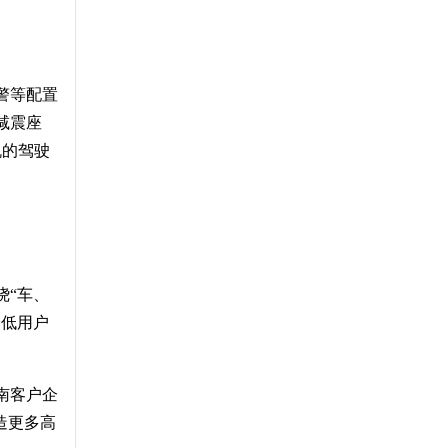
警等配置
减震座
机的驾驶
绕“车、
降低用户
南客户企
造更多高