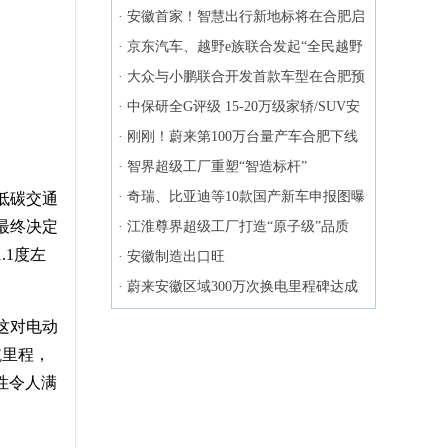
·
安徽首家！智慧出行新地标将在合肥启
幕
·
京东汽车、越野e族联合发起“全民越野
合伙人”招募计划
·
大众与小鹏联合开发首款车型在合肥预
售
·
中保研全G评级 15-20万级家轿/SUV安
全标杆盘点
·
刚刚！蔚来第100万台量产车合肥下线
·
智界超级工厂重塑“智造标杆”
·
奇瑞、比亚迪等10款国产新车申报图曝
低碳交通
最终决定
光
·
江淮尊界超级工厂打造“原子级”品质
.1度左
·
安徽制造出口旺
·
蔚来安徽区域300万次换电里程碑达成
这对电动
航里程，
性令人满