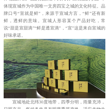
体现宣城作为中国唯一文房四宝之城的文化特征。品
牌口号“宣就是鲜”，来源于宣城方言，“鲜”还有新
鲜，透鲜的意味。宣城人形容某个产品好吃，常
说“甜是宣甜滴”“鲜是透宣滴”，“宣”这是来自宣城的
好味承诺。
宣城地处北纬30度地带，四季分明，雨量充沛，