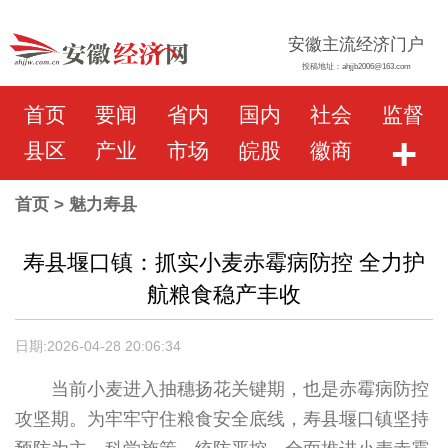
安徽主流经济门户
投稿地址：ahjjb2006@163.com
首页
要闻
省内
国内
社会
监督
+
县区
产业
市场
皖股
徽商
首页
> 魅力寿县
寿县堰口镇：抓实小麦赤霉病防控 全力护
航粮食稳产丰收
日期:2026-04-28 20:06:34
当前小麦进入抽穗扬花关键期，也是赤霉病防控
攻坚期。为牢牢守住粮食安全底线，寿县堰口镇坚持