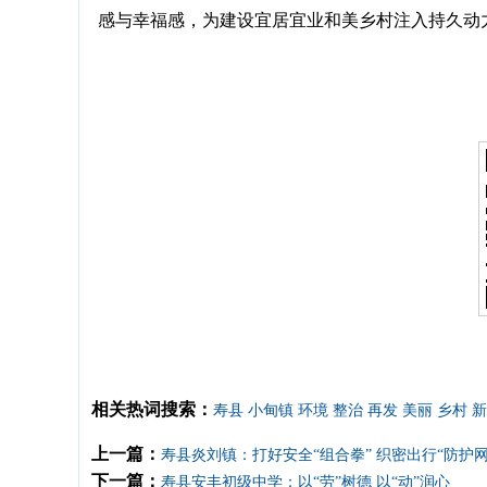
感与幸福感，为建设宜居宜业和美乡村注入持久动
相关热词搜索：
寿县
小甸镇
环境
整治
再发
美丽
乡村
新
上一篇：
寿县炎刘镇：打好安全“组合拳” 织密出行“防护网
下一篇：
寿县安丰初级中学：以“劳”树德 以“动”润心