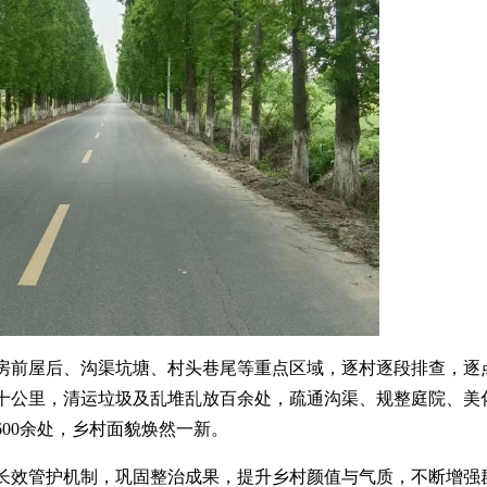
房前屋后、沟渠坑塘、村头巷尾等重点区域，逐村逐段排查，逐
十公里，清运垃圾及乱堆乱放百余处，疏通沟渠、规整庭院、美
00余处，乡村面貌焕然一新。
效管护机制，巩固整治成果，提升乡村颜值与气质，不断增强