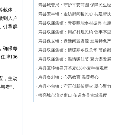
效
·
寿县城管局：守护平安商圈 保障民生经
等载体，
济
·
寿县安丰镇：走访慰问暖民心 共建帮扶
做到入户
践初心
·
寿县双庙集镇：青春赋能乡村振兴 志愿
，引导群
践行初心使命
·
寿县双庙集镇：用好村规民约 议事亭里
解纷争
·
寿县保义镇：盘活闲置资源 发展特色产
，确保每
业
·
寿县双庙集镇：情暖寒冬送关怀 节前慰
牌106
问暖人心
·
寿县双庙集镇：温情暖佳节 聚力谋发展
·
寿县瓦埠镇召开荃麦838小麦种植观摩
会
·
寿县炎刘镇：心系教育 温暖师心
应，主动
·
寿县小甸镇：守正创新传薪火 凝心聚力
与者”、
谱新篇
·
擦亮城市流动窗口 传递寿县古城温度