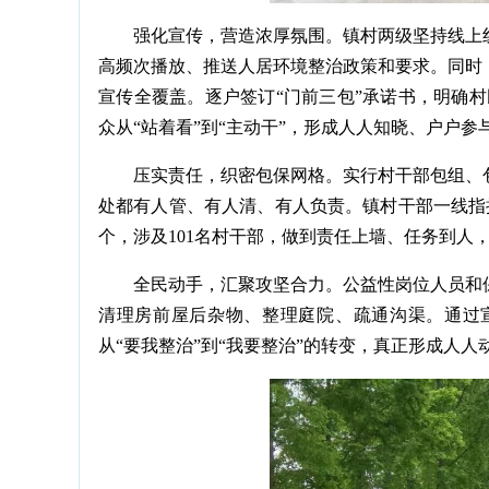
强化宣传，营造浓厚氛围。镇村两级坚持线上
高频次播放、推送人居环境整治政策和要求。同时
宣传全覆盖。逐户签订“门前三包”承诺书，明确
众从“站着看”到“主动干”，形成人人知晓、户户
压实责任，织密包保网格。实行村干部包组、
处都有人管、有人清、有人负责。镇村干部一线指
个，涉及101名村干部，做到责任上墙、任务到人
全民动手，汇聚攻坚合力。公益性岗位人员和
清理房前屋后杂物、整理庭院、疏通沟渠。通过宣
从“要我整治”到“我要整治”的转变，真正形成人