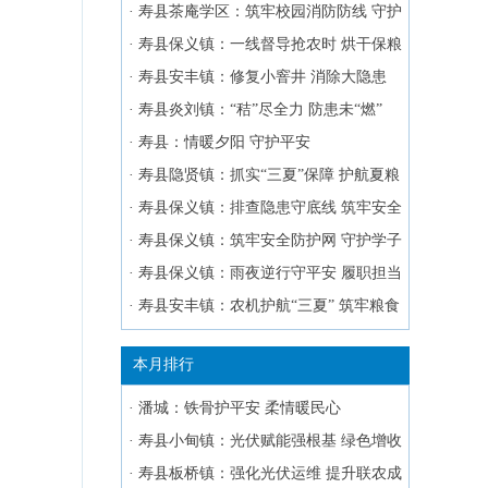
·
寿县茶庵学区：筑牢校园消防防线 守护
平安育人环境
·
寿县保义镇：一线督导抢农时 烘干保粮
护丰收
·
寿县安丰镇：修复小窨井 消除大隐患
·
寿县炎刘镇：“秸”尽全力 防患未“燃”
·
寿县：情暖夕阳 守护平安
·
寿县隐贤镇：抓实“三夏”保障 护航夏粮
丰收
·
寿县保义镇：排查隐患守底线 筑牢安全
防护网
·
寿县保义镇：筑牢安全防护网 守护学子
平安路
·
寿县保义镇：雨夜逆行守平安 履职担当
护民生
·
寿县安丰镇：农机护航“三夏” 筑牢粮食
丰收防线
本月排行
·
潘城：铁骨护平安 柔情暖民心
·
寿县小甸镇：光伏赋能强根基 绿色增收
促振兴
·
寿县板桥镇：强化光伏运维 提升联农成