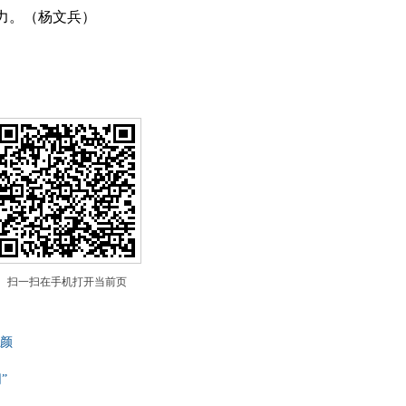
力。（杨文兵）
扫一扫在手机打开当前页
颜
”