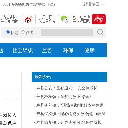
辟谣专区
0551-64666919(网站举报电话)
标题
作者
题
社会组织
监督
环保
健康
最新资讯
·
寿县公安：童心迎六一 安全伴成长
·
寿县板桥镇：童梦绽放 艺彩金汇
·
寿县炎刘镇：“现场查勘”把好农村建房
第一关
·
寿县保义镇：暖心物资发放 传递巾帼温
性岗位人
暖
·
寿县隐贤镇：分类进校园 绿色伴成长
渠白色垃