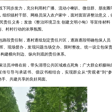
线下同步发力，充分利用村广播、流动小喇叭、微信群、朋友圈
，组织镇村干部、网格员深入农户家中，面对面宣讲整治意义，
村民责任义务；发放《整治环境卫生 创建文明小甸》等宣传材料
参与、村村行动的浓厚氛围。
包路段责任制，逐村逐组划定责任片区，逐路逐段明确包保人员
挥、现场督办，发现问题当场交办、限时整改。统一设立包保责任
，构建横向到边、纵向到底的责任体系。
保洁员冲锋在前，带头清理公共区域难点死角；广大群众积极响
传引导与承诺书、倡议书相结合，实现群众从“旁观者”到“参
人动手、共建共享的良好局面。