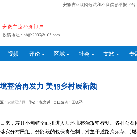
安徽省互联网违法和不良信息举报平台
安徽主流经济门户
投稿地址：ahjjb2006@163.com
视频
评论
区域
社会
文旅
专
境整治再发力 美丽乡村展新颜
 来源：
安徽经济网
作者：杨文兵 责任编辑：王晓琴
连日来，寿县小甸镇全面推进人居环境整治攻坚行动。各村公益
格落实分村民组、分路段的包保责任制，对主干道路肩杂草、沟