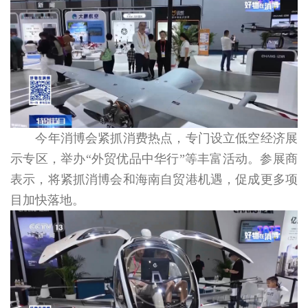
今年消博会紧抓消费热点，专门设立低空经济展
示专区，举办“外贸优品中华行”等丰富活动。参展商
表示，将紧抓消博会和海南自贸港机遇，促成更多项
目加快落地。