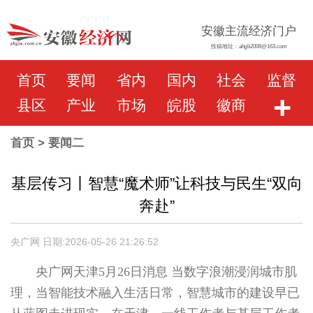
安徽主流经济门户
投稿地址：ahjjb2006@163.com
首页
要闻
省内
国内
社会
监督
+
县区
产业
市场
皖股
徽商
首页
> 要闻二
基层传习丨智慧“魔术师”让科技与民生“双向
奔赴”
央广网 日期:2026-05-26 21:26:52
央广网天津5月26日消息 当数字浪潮浸润城市肌
理，当智能技术融入生活日常，智慧城市的建设早已