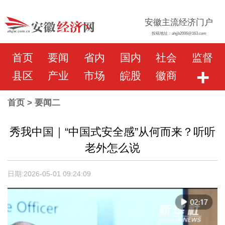
安徽主流经济门户
投稿地址：ahjjb2006@163.com
首页
要闻
省内
国内
社会
监督
+
县区
产业
市场
皖股
徽商
首页
> 要闻二
秀我中国｜“中国式安全感”从何而来？听听
老外怎么说
日期:2026-05-01 09:24:09