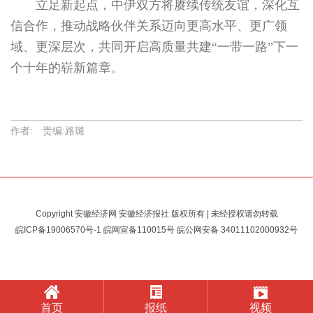
立足新起点，中伊双方将赓续传统友谊，深化互
信合作，推动战略伙伴关系迈向更高水平、更广领
域、更深层次，共同开启高质量共建“一带一路”下一
个十年的崭新篇章。
作者: 责编:路璐
Copyright 安徽经济网 安徽经济报社 版权所有 | 未经授权请勿转载
皖ICP备19006570号-1
皖网宣备110015号 皖公网安备
34011102000932号
首页
报纸
视频