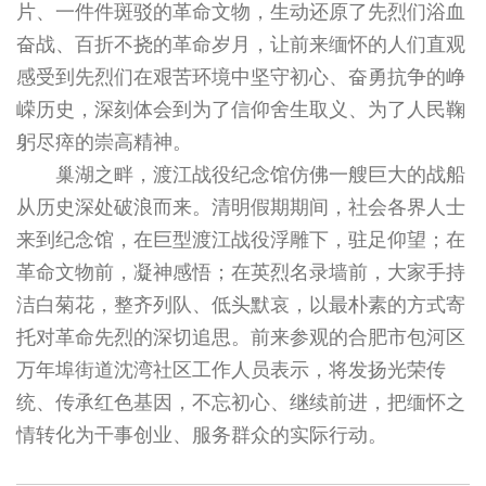
片、一件件斑驳的革命文物，生动还原了先烈们浴血
奋战、百折不挠的革命岁月，让前来缅怀的人们直观
感受到先烈们在艰苦环境中坚守初心、奋勇抗争的峥
嵘历史，深刻体会到为了信仰舍生取义、为了人民鞠
躬尽瘁的崇高精神。
巢湖之畔，渡江战役纪念馆仿佛一艘巨大的战船
从历史深处破浪而来。清明假期期间，社会各界人士
来到纪念馆，在巨型渡江战役浮雕下，驻足仰望；在
革命文物前，凝神感悟；在英烈名录墙前，大家手持
洁白菊花，整齐列队、低头默哀，以最朴素的方式寄
托对革命先烈的深切追思。前来参观的合肥市包河区
万年埠街道沈湾社区工作人员表示，将发扬光荣传
统、传承红色基因，不忘初心、继续前进，把缅怀之
情转化为干事创业、服务群众的实际行动。