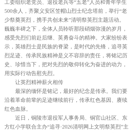
工委组织老党员、退役老兵等“五老”人员和青年学生
500余人，齐聚义安区笠帽山烈士纪念塔前，举行“老
少祭奠英烈，携手共创未来”清明祭英烈主题活动。
巍巍丰碑之下，全体人员聆听那段硝烟弥漫的岁月，
感受先烈们前赴后继、英勇奋斗的精神。大家纷纷表
示，英雄烈士是民族的脊梁，是时代的先锋，追寻英
烈足迹、传承民族精神是义不容辞的责任，将铭记历
史、珍惜当下，把对先烈的敬仰转化为奋进的动力，
用实际行动告慰先烈。
让英烈精神薪火相传
最深的缅怀是铭记，最好的纪念是传承。我们要
沿着革命前辈的足迹继续前行，传承红色基因、赓续
红色血脉。
近日，铜陵市退役军人事务局、铜官山社区、东
方红小学联合主办“追寻·2026清明网上文明祭英烈”主