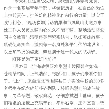
“今天我在这里感受到了英烈们的赤诚与无畏。
作为一名基层青年干部，将铭记历史，在自己的岗位
上担起责任，把英雄的精神化作前行的力量，以实干
践行初心。”现场参加活动的巢湖市凤凰山街道办事
处工作人员黄文静内心久久不能平静。整场活动将爱
国主义教育与清明祭英烈紧密结合，弘扬英雄故事，
砥砺使命担当，激励每一名身处和平年代的建设者，
以更加昂扬的姿态，奔赴属于这一代人的“战场”。
缅怀是为了更好地前行
3月27日，淮海战役双堆集烈士陵园碧空如洗，
苍松翠柏间，正气浩然。“先烈们，孩子们来看你们
了。”上午，来自淮北市濉溪县口子实验学校的300多
名师生在纪念碑前整齐列队，聆听先烈们的战斗故
事，向革命烈士敬献鲜花，仔细擦拭烈士墓碑。孩子
们稚嫩的脸庞上充满坚毅，举起右拳，庄严宣誓，铿