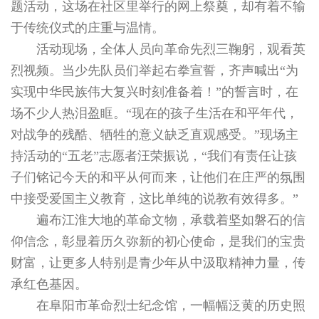
题活动，这场在社区里举行的网上祭奠，却有着不输
于传统仪式的庄重与温情。
活动现场，全体人员向革命先烈三鞠躬，观看英
烈视频。当少先队员们举起右拳宣誓，齐声喊出“为
实现中华民族伟大复兴时刻准备着！”的誓言时，在
场不少人热泪盈眶。“现在的孩子生活在和平年代，
对战争的残酷、牺牲的意义缺乏直观感受。”现场主
持活动的“五老”志愿者汪荣振说，“我们有责任让孩
子们铭记今天的和平从何而来，让他们在庄严的氛围
中接受爱国主义教育，这比单纯的说教有效得多。”
遍布江淮大地的革命文物，承载着坚如磐石的信
仰信念，彰显着历久弥新的初心使命，是我们的宝贵
财富，让更多人特别是青少年从中汲取精神力量，传
承红色基因。
在阜阳市革命烈士纪念馆，一幅幅泛黄的历史照