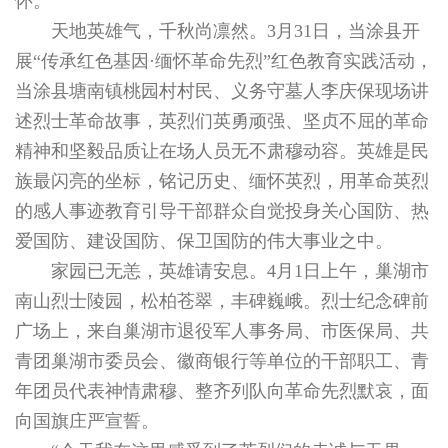
怀。
天地英雄气，千秋尚凛然。3月31日，当涂县开
展“传承红色基因·缅怀革命先烈”红色教育实践活动，
当涂县塘南镇桃园村村民、义务守墓人李庆保现场讲
述烈士革命故事，英烈们英勇顽强、坚贞不屈的革命
精神和坚毅品质让在场人员无不肃穆动容。英雄是民
族最闪亮的坐标，铭记历史、缅怀英烈，用革命英烈
的感人事迹教育引导干部群众自觉投身关心国防、热
爱国防、建设国防、保卫国防的伟大事业之中。
家园已无恙，英雄请安息。4月1日上午，巢湖市
南山烈士陵园，松柏苍翠，丰碑巍峨。烈士纪念碑前
广场上，来自巢湖市退役军人事务局、市医保局、共
青团巢湖市委员会、徽商银行等单位的干部职工、青
年团员代表神情肃穆、整齐列队向革命先烈默哀，面
向国旗庄严宣誓。