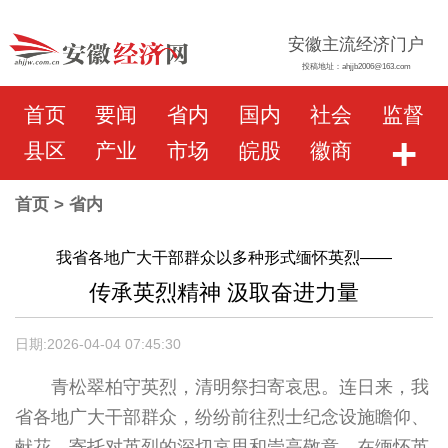
安徽主流经济门户
投稿地址：ahjjb2006@163.com
首页
要闻
省内
国内
社会
监督
+
县区
产业
市场
皖股
徽商
首页
> 省内
我省各地广大干部群众以多种形式缅怀英烈——
传承英烈精神 汲取奋进力量
日期:2026-04-04 07:45:30
青松翠柏守英烈，清明祭扫寄哀思。连日来，我
省各地广大干部群众，纷纷前往烈士纪念设施瞻仰、
献花，寄托对英烈的深切哀思和崇高敬意，在缅怀英