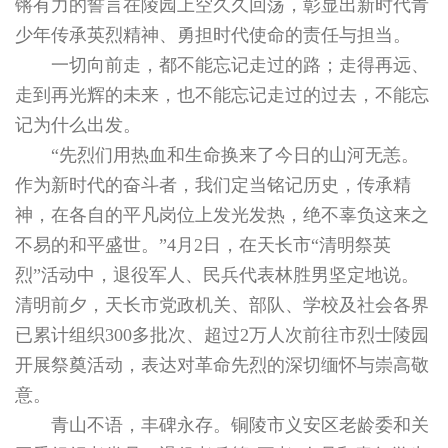
锵有力的誓言在陵园上空久久回荡，彰显出新时代青
少年传承英烈精神、勇担时代使命的责任与担当。
一切向前走，都不能忘记走过的路；走得再远、
走到再光辉的未来，也不能忘记走过的过去，不能忘
记为什么出发。
“先烈们用热血和生命换来了今日的山河无恙。
作为新时代的奋斗者，我们定当铭记历史，传承精
神，在各自的平凡岗位上发光发热，绝不辜负这来之
不易的和平盛世。”4月2日，在天长市“清明祭英
烈”活动中，退役军人、民兵代表林胜男坚定地说。
清明前夕，天长市党政机关、部队、学校及社会各界
已累计组织300多批次、超过2万人次前往市烈士陵园
开展祭奠活动，表达对革命先烈的深切缅怀与崇高敬
意。
青山不语，丰碑永存。铜陵市义安区老龄委和关