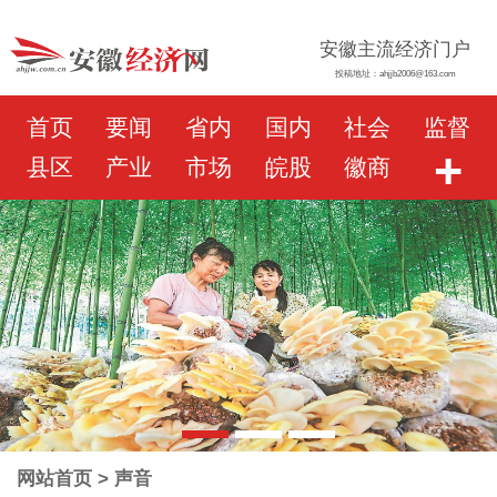
安徽主流经济门户
投稿地址：ahjjb2006@163.com
首页
要闻
省内
国内
社会
监督
+
县区
产业
市场
皖股
徽商
网站首页
> 声音