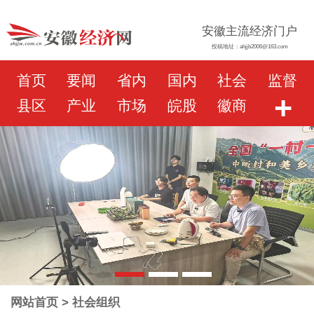
安徽主流经济门户
投稿地址：ahjjb2006@163.com
首页
要闻
省内
国内
社会
监督
+
县区
产业
市场
皖股
徽商
网站首页
> 社会组织