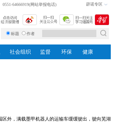
辟谣专区
0551-64666919(网站举报电话)
标题
作者
题
社会组织
监督
环保
健康
园区外，满载墨甲机器人的运输车缓缓驶出，驶向芜湖