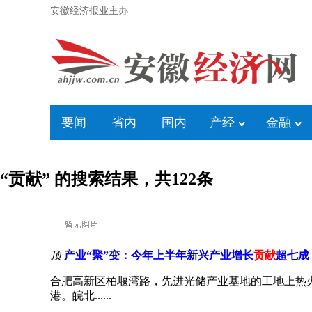
安徽经济报业主办
要闻
省内
国内
产经
金融
“贡献” 的搜索结果，共
122
条
顶
产业“聚”变：今年上半年新兴产业增长
贡献
超七成
合肥高新区柏堰湾路，先进光储产业基地的工地上热
港。皖北......