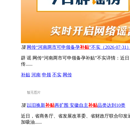
顶
网传“河南两市可申领备孕
补贴
”不实（2026·07·31
辟 谣 网传“河南两市可申领备孕补贴”不实详情：
传......
补贴
河南
申领
不实
网传
顶
以旧换新
补贴
再扩围 安徽自主
补贴
品类达到10类
近日，省商务厅、省发展改革委、省财政厅联合印发通
加吸油......