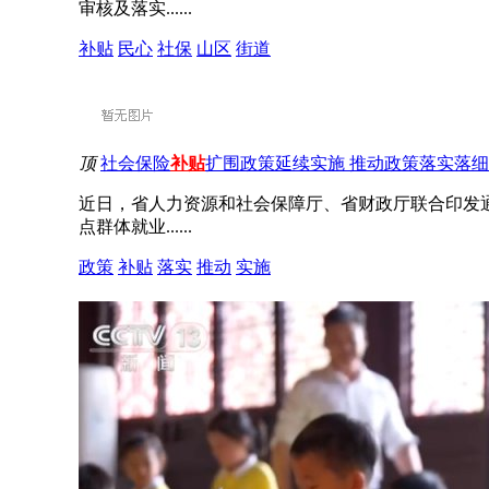
审核及落实......
补贴
民心
社保
山区
街道
顶
社会保险
补贴
扩围政策延续实施 推动政策落实落细
近日，省人力资源和社会保障厅、省财政厅联合印发
点群体就业......
政策
补贴
落实
推动
实施