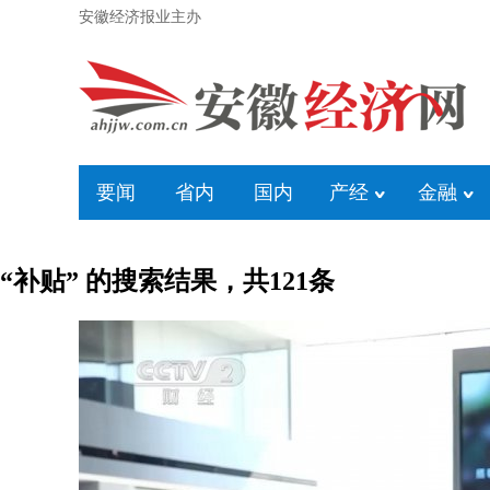
安徽经济报业主办
要闻
省内
国内
产经
金融
“补贴” 的搜索结果，共
121
条