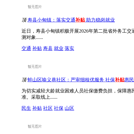
顶
寿县小甸镇：落实交通
补贴
助力稳岗就业
近日，寿县小甸镇积极开展2026年第二批省外务工
测对象......
交通
补贴
寿县
就业
落实
顶
蚌山区喻义巷社区：严审细核优服务 社保
补贴
惠民
为切实减轻大龄就业困难人员社保缴费负担，保障惠
准。采取线上......
民生
补贴
社区
社保
山区