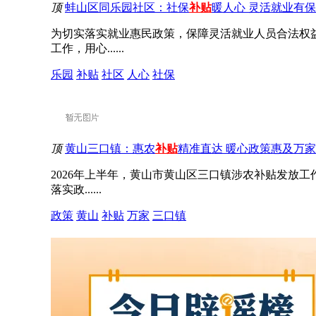
顶
蚌山区同乐园社区：社保
补贴
暖人心 灵活就业有
为切实落实就业惠民政策，保障灵活就业人员合法权
工作，用心......
乐园
补贴
社区
人心
社保
顶
黄山三口镇：惠农
补贴
精准直达 暖心政策惠及万家
2026年上半年，黄山市黄山区三口镇涉农补贴发放
落实政......
政策
黄山
补贴
万家
三口镇