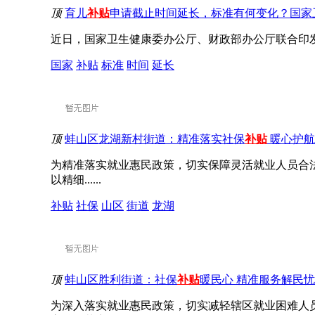
顶
育儿
补贴
申请截止时间延长，标准有何变化？国家
近日，国家卫生健康委办公厅、财政部办公厅联合印发通知，
国家
补贴
标准
时间
延长
顶
蚌山区龙湖新村街道：精准落实社保
补贴
暖心护航
为精准落实就业惠民政策，切实保障灵活就业人员合法
以精细......
补贴
社保
山区
街道
龙湖
顶
蚌山区胜利街道：社保
补贴
暖民心 精准服务解民忧
为深入落实就业惠民政策，切实减轻辖区就业困难人