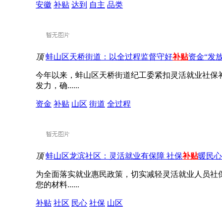
安徽
补贴
达到
自主
品类
顶
蚌山区天桥街道：以全过程监督守好
补贴
资金“发放
今年以来，蚌山区天桥街道纪工委紧扣灵活就业社保
发力，确......
资金
补贴
山区
街道
全过程
顶
蚌山区龙滨社区：灵活就业有保障 社保
补贴
暖民心
为全面落实就业惠民政策，切实减轻灵活就业人员社
您的材料......
补贴
社区
民心
社保
山区