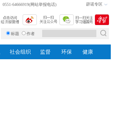
辟谣专区
0551-64666919(网站举报电话)
标题
作者
题
社会组织
监督
环保
健康