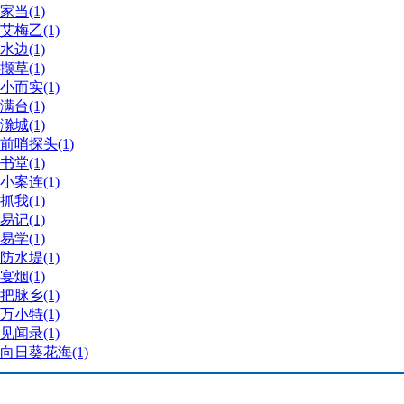
家当(1)
艾梅乙(1)
水边(1)
撷草(1)
小而实(1)
满台(1)
滁城(1)
前哨探头(1)
书堂(1)
小案连(1)
抓我(1)
易记(1)
易学(1)
防水堤(1)
宴烟(1)
把脉乡(1)
万小特(1)
见闻录(1)
向日葵花海(1)