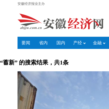
安徽经济报业主办
要闻
省内
国内
产经
金融
“蓄新” 的搜索结果，共
1
条