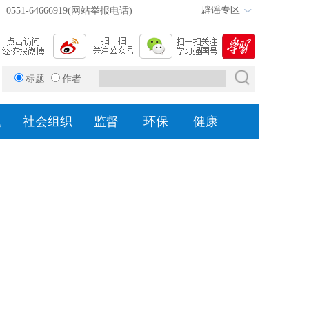
辟谣专区
0551-64666919(网站举报电话)
标题
作者
题
社会组织
监督
环保
健康