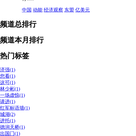
中国
动能
经济观察
东盟
亿美元
频道总排行
频道本月排行
热门标签
济强(1)
您看(1)
这可(1)
林少彬(1)
一场虚惊(1)
请进(1)
红军标语墙(1)
城湖(2)
进托(1)
德润天桥(1)
出国门(1)