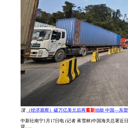
顶
（经济观察）破万亿美元后再
蓄新
动能 中国—东
中新社南宁1月17日电 (记者 蒋雪林)中国海关总
背......