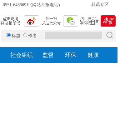
辟谣专区
0551-64666919(网站举报电话)
标题
作者
题
社会组织
监督
环保
健康