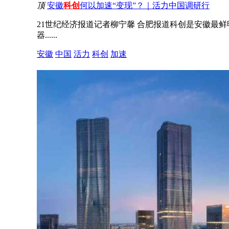
顶
安徽
科创
何以加速“变现”？｜活力中国调研行
21世纪经济报道记者柳宁馨 合肥报道科创是安徽最鲜
器......
安徽
中国
活力
科创
加速