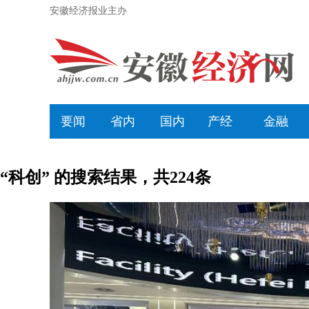
安徽经济报业主办
要闻
省内
国内
产经
金融
“科创” 的搜索结果，共
224
条