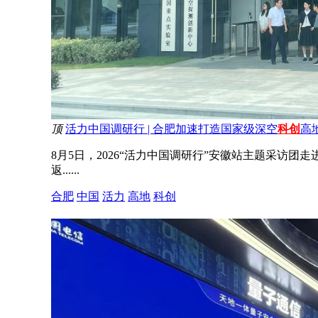
顶
活力中国调研行 | 合肥加速打造国家级深空
科创
高
8月5日，2026“活力中国调研行”安徽站主题采
返......
合肥
中国
活力
高地
科创