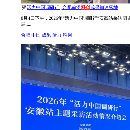
顶
活力中国调研行 | 合肥前沿
科创
成果加速落地
8月4日下午，2026年“活力中国调研行”安徽站采
展......
合肥
中国
成果
活力
科创