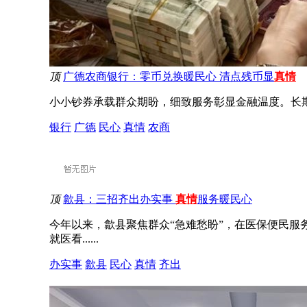
顶
广德农商银行：零币兑换暖民心 清点残币显
真情
小小钞券承载群众期盼，细致服务彰显金融温度。长期以
银行
广德
民心
真情
农商
顶
歙县：三招齐出办实事
真情
服务暖民心
今年以来，歙县聚焦群众“急难愁盼”，在医保便民服
就医看......
办实事
歙县
民心
真情
齐出