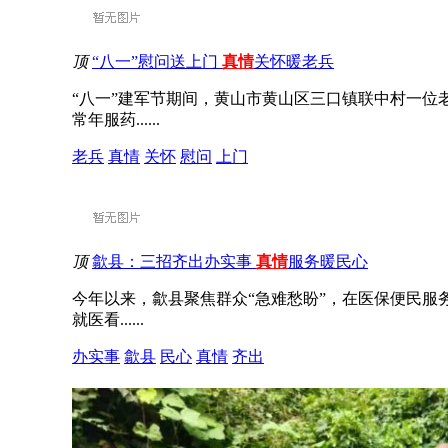
顶
“八一”慰问送上门
真情
关怀暖老兵
“八一”建军节期间，黄山市黄山区三口镇联中村一
常年服药......
老兵
真情
关怀
慰问
上门
顶
歙县：三招齐出办实事
真情
服务暖民心
今年以来，歙县聚焦群众“急难愁盼”，在医保便民服
就医看......
办实事
歙县
民心
真情
齐出