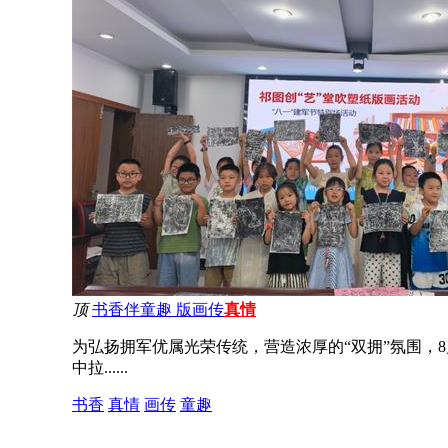
顶
书香伴童趣 版画传
真情
为弘扬拥军优属光荣传统，营造浓厚的“双拥”氛围，
中拉......
书香
真情
画传
童趣