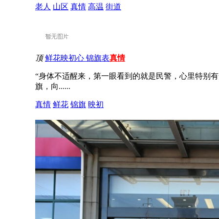
老人
山区
真情
高温
街道
顶
鲜花映初心 锦旗表
真情
“身体不适醒来，第一眼看到的就是民警，心里特别有
旗，向......
真情
鲜花
锦旗
映初