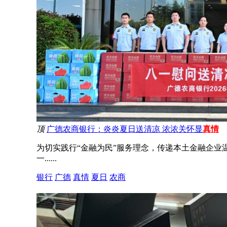
顶
广德农商银行：炎炎夏日送清凉 浓浓关怀显
真情
为切实践行“金融为民”服务理念，传递本土金融企业
一......
银行
广德
真情
夏日
农商