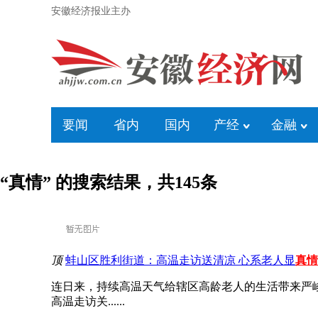
安徽经济报业主办
要闻
省内
国内
产经
金融
“真情” 的搜索结果，共
145
条
顶
蚌山区胜利街道：高温走访送清凉 心系老人显
真情
连日来，持续高温天气给辖区高龄老人的生活带来严
高温走访关......