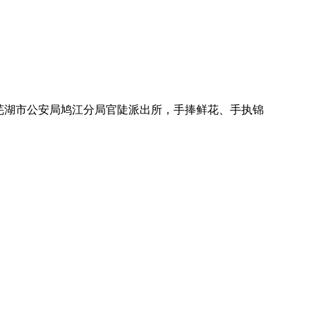
到芜湖市公安局鸠江分局官陡派出所，手捧鲜花、手执锦