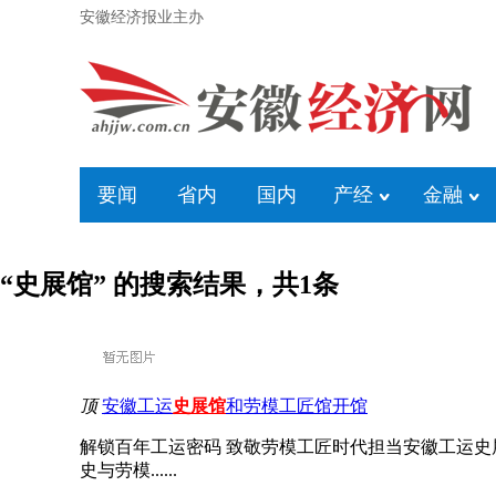
安徽经济报业主办
要闻
省内
国内
产经
金融
“史展馆” 的搜索结果，共
1
条
顶
安徽工运
史展馆
和劳模工匠馆开馆
解锁百年工运密码 致敬劳模工匠时代担当安徽工运史
史与劳模......