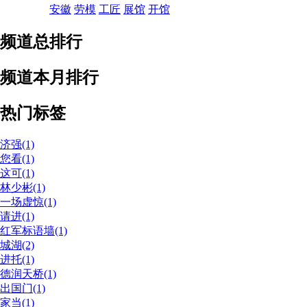
安徽
劳模
工匠
展馆
开馆
频道总排行
频道本月排行
热门标签
济强(1)
您看(1)
这可(1)
林少彬(1)
一场虚惊(1)
请进(1)
红军标语墙(1)
城湖(2)
进托(1)
德润天桥(1)
出国门(1)
家当(1)