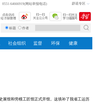
辟谣专区
0551-64666919(网站举报电话)
标题
作者
题
社会组织
监督
环保
健康
运史展馆和劳模工匠馆正式开馆。这填补了我省工运历