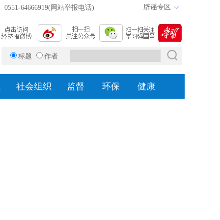
辟谣专区
0551-64666919(网站举报电话)
标题
作者
题
社会组织
监督
环保
健康