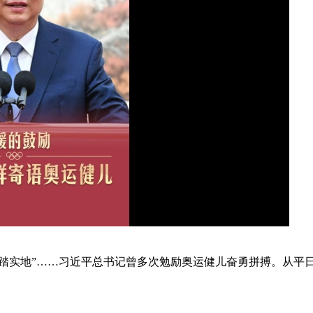
脚踏实地”……习近平总书记曾多次勉励奥运健儿奋勇拼搏。从平