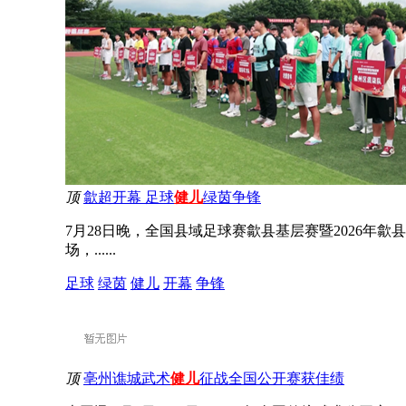
顶
歙超开幕 足球
健儿
绿茵争锋
7月28日晚，全国县域足球赛歙县基层赛暨2026
场，......
足球
绿茵
健儿
开幕
争锋
顶
亳州谯城武术
健儿
征战全国公开赛获佳绩