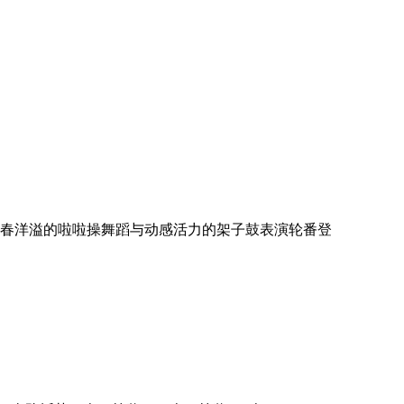
，青春洋溢的啦啦操舞蹈与动感活力的架子鼓表演轮番登