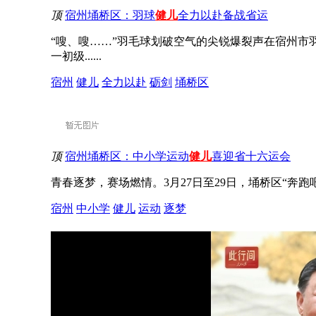
顶
宿州埇桥区：羽球
健儿
全力以赴备战省运
“嗖、嗖……”羽毛球划破空气的尖锐爆裂声在宿州市
一初级......
宿州
健儿
全力以赴
砺剑
埇桥区
顶
宿州埇桥区：中小学运动
健儿
喜迎省十六运会
青春逐梦，赛场燃情。3月27日至29日，埇桥区“奔跑吧
宿州
中小学
健儿
运动
逐梦