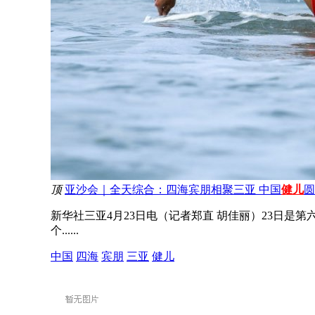
顶
亚沙会｜全天综合：四海宾朋相聚三亚 中国
健儿
圆
新华社三亚4月23日电（记者郑直 胡佳丽）23日
个......
中国
四海
宾朋
三亚
健儿