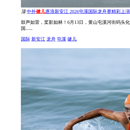
顶
中外
健儿
逐浪新安江 2026屯溪国际龙舟赛精彩上演
鼓声如雷，桨影如林！6月13日，黄山屯溪河街码头
国......
国际
新安江
龙舟
屯溪
健儿