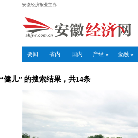
安徽经济报业主办
要闻
省内
国内
产经
金融
“健儿” 的搜索结果，共
14
条