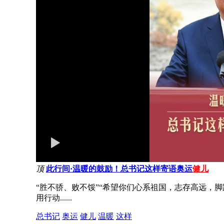
顶
此行间·温暖的鼓励！总书记这样寄语奥运
健儿
“胜不骄、败不馁”“希望你们心系祖国，志存高远，
用行动......
总书记
奥运
健儿
温暖
这样