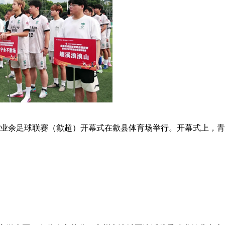
年歙县业余足球联赛（歙超）开幕式在歙县体育场举行。开幕式上