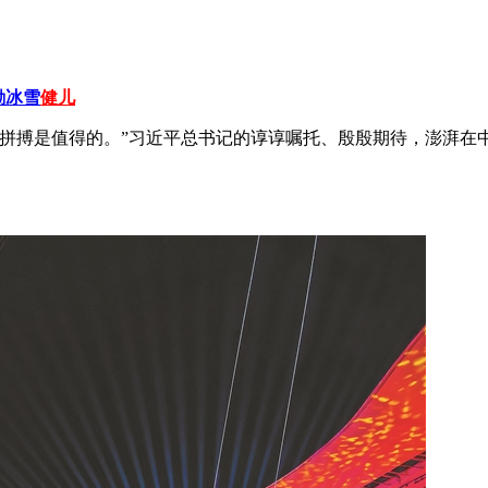
励冰雪
健儿
拼搏是值得的。”习近平总书记的谆谆嘱托、殷殷期待，澎湃在中