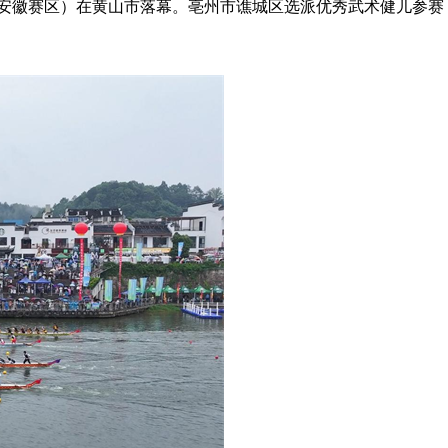
（安徽赛区）在黄山市落幕。亳州市谯城区选派优秀武术健儿参赛，全队