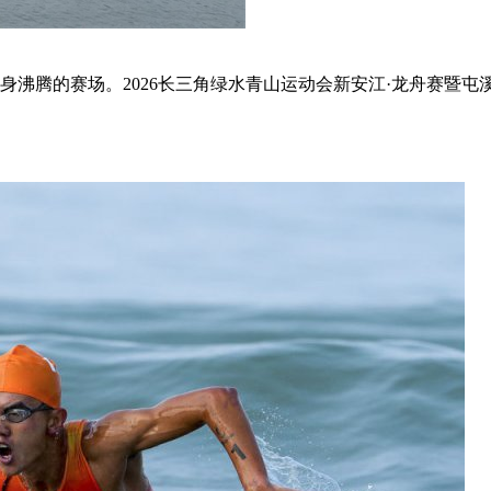
化身沸腾的赛场。2026长三角绿水青山运动会新安江·龙舟赛暨