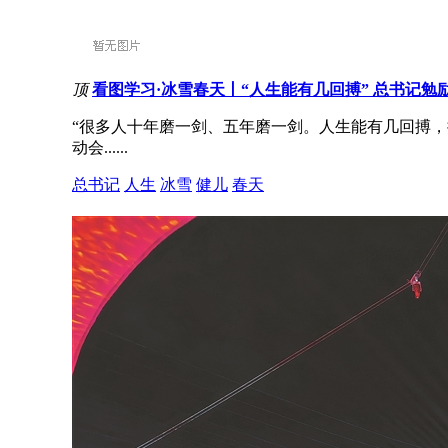
顶
看图学习·冰雪春天丨“人生能有几回搏” 总书记勉
“很多人十年磨一剑、五年磨一剑。人生能有几回搏，
动会......
总书记
人生
冰雪
健儿
春天