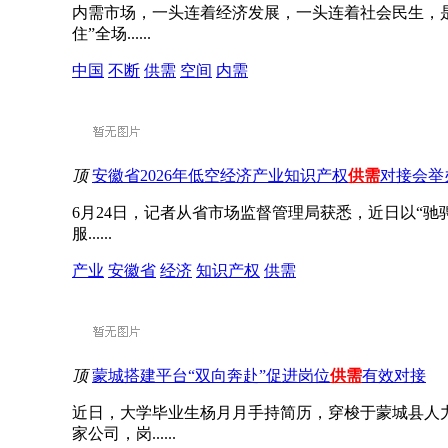
内需市场，一头连着经济发展，一头连着社会民生，是
住”全场......
中国
不断
供需
空间
内需
顶
安徽省2026年低空经济产业知识产权
供需
对接会举
6月24日，记者从省市场监督管理局获悉，近日以“驰
服......
产业
安徽省
经济
知识产权
供需
顶
蒙城搭建平台“双向奔赴”促进岗位
供需
有效对接
近日，大学毕业生杨月月手持简历，穿梭于蒙城县人
家公司，岗......