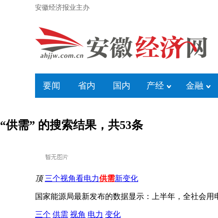
安徽经济报业主办
要闻
省内
国内
产经
金融
“供需” 的搜索结果，共
53
条
顶
三个视角看电力
供需
新变化
国家能源局最新发布的数据显示：上半年，全社会用电量累计
三个
供需
视角
电力
变化