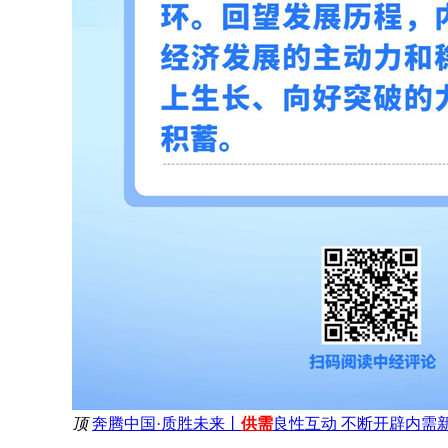
顶
奔腾中国·质胜未来丨
供需
良性互动 不断开辟内需