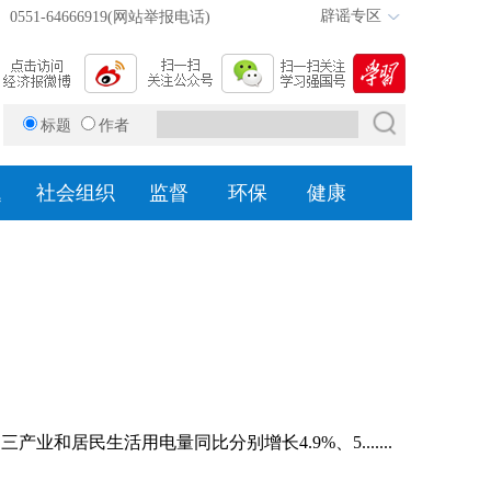
辟谣专区
0551-64666919(网站举报电话)
标题
作者
题
社会组织
监督
环保
健康
和居民生活用电量同比分别增长4.9%、5.......