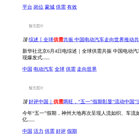
平台
岗位
蒙城
供需
有效
顶
综述丨全球
供需
共振 中国电动汽车走向世界推动
新华社北京6月4日电综述｜全球供需共振 中国电动
现爆发式......
中国
电动汽车
全球
供需
走向世界
顶
好评中国｜
供需
两旺，“五一”假期彰显“流动中国”
今年“五一”假期，神州大地再次呈现人流如织、车流
亿......
中国
活力
供需
好评
假期