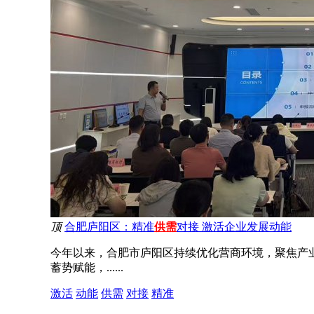
顶
合肥庐阳区：精准
供需
对接 激活企业发展动能
今年以来，合肥市庐阳区持续优化营商环境，聚焦产
蓄势赋能，......
激活
动能
供需
对接
精准