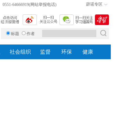
辟谣专区
0551-64666919(网站举报电话)
标题
作者
题
社会组织
监督
环保
健康