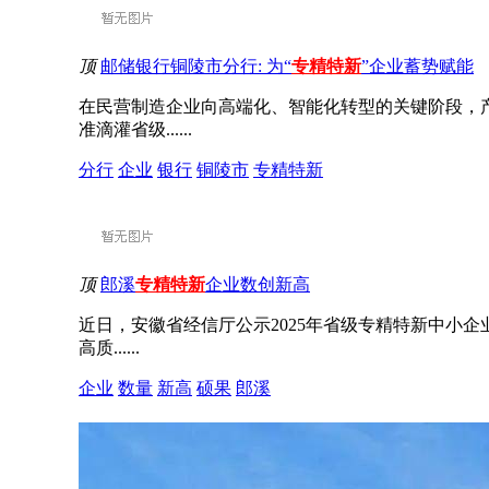
顶
邮储银行铜陵市分行: 为“
专精特新
”企业蓄势赋能
在民营制造企业向高端化、智能化转型的关键阶段，
准滴灌省级......
分行
企业
银行
铜陵市
专精特新
顶
郎溪
专精特新
企业数创新高
近日，安徽省经信厅公示2025年省级专精特新中小
高质......
企业
数量
新高
硕果
郎溪