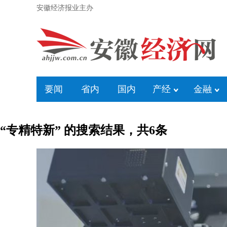
安徽经济报业主办
要闻
省内
国内
产经
金融
“专精特新” 的搜索结果，共
6
条