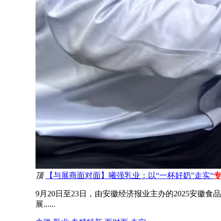
顶
【与展商面对面】曦强乳业：以“一杯好奶”走实“
9月20日至23日，由安徽经济报业主办的2025
展......