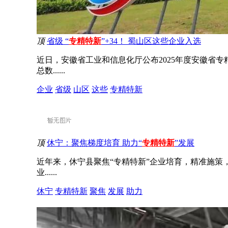
顶
省级 “
专精特新
”+34！ 蜀山区这些企业入选
近日，安徽省工业和信息化厅公布2025年度安徽省
总数......
企业
省级
山区
这些
专精特新
顶
休宁：聚焦梯度培育 助力“
专精特新
”发展
近年来，休宁县聚焦“专精特新”企业培育，精准施策，
业......
休宁
专精特新
聚焦
发展
助力