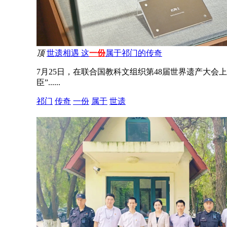
顶
世遗相遇 这
一份
属于祁门的传奇
7月25日，在联合国教科文组织第48届世界遗产大
臣”......
祁门
传奇
一份
属于
世遗