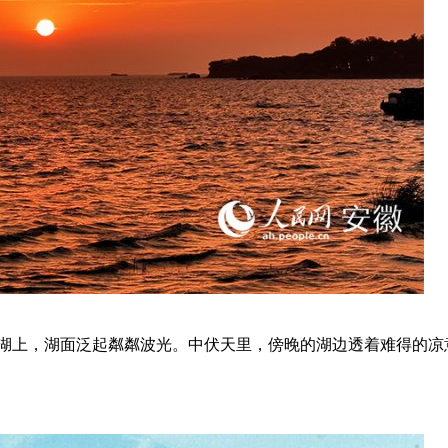
巢湖上，湖面泛起粼粼波光。中伏天里，傍晚的湖边透着难得的凉