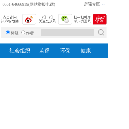
辟谣专区
0551-64666919(网站举报电话)
标题
作者
题
社会组织
监督
环保
健康