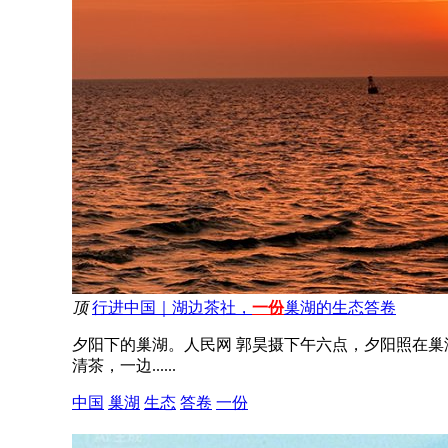
顶
行进中国｜湖边茶社，
一份
巢湖的生态答卷
夕阳下的巢湖。人民网 郭昊摄下午六点，夕阳照在
清茶，一边......
中国
巢湖
生态
答卷
一份