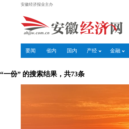
安徽经济报业主办
要闻
省内
国内
产经
金融
“一份” 的搜索结果，共
73
条