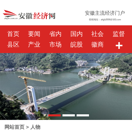
安徽主流经济门户
投稿地址：ahjjb2006@163.com
首页
要闻
省内
国内
社会
监督
+
县区
产业
市场
皖股
徽商
网站首页
> 人物